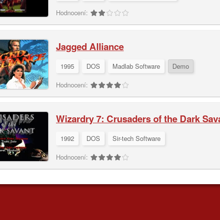
Hodnocení:
Jagged Alliance
1995
DOS
Madlab Software
Demo
Hodnocení:
Wizardry 7: Crusaders of the Dark Sav
1992
DOS
Sir-tech Software
Hodnocení: