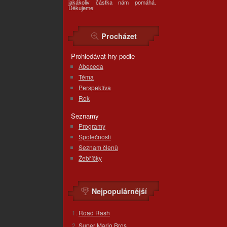
jakákoliv částka nám pomáhá.
Děkujeme!
Procházet
Prohledávat hry podle
Abeceda
Téma
Perspektíva
Rok
Seznamy
Programy
Společnosti
Seznam členů
Žebříčky
Nejpopulárnější
Road Rash
Super Mario Bros.