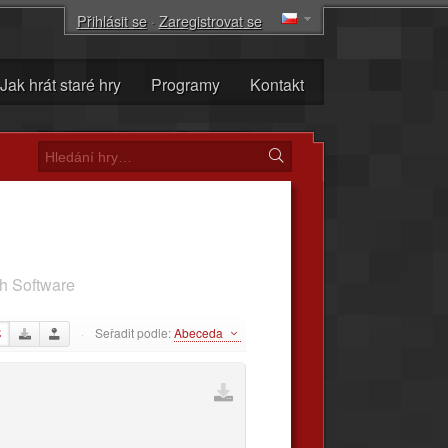
Přihlásit se
·
Zaregistrovat se
Jak hrát staré hry
Programy
Kontakt
h Software
Seřadit podle:
Abeceda
·