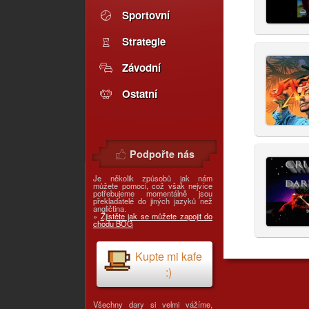
Sportovní
Strategie
Závodní
Ostatní
Podpořte nás
Je několik způsobů jak nám
můžete pomoci, což však nejvíce
potřebujeme momentálně jsou
překladatelé do jiných jazyků než
angličtina.
»
Zjistěte jak se můžete zapojit do
chodu BOG
Kupte mi kafe
:)
Všechny dary si velmi vážíme,