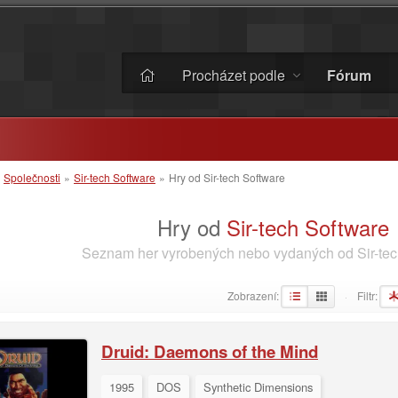
Procházet podle
Fórum
»
Společnosti
»
Sir-tech Software
»
Hry od Sir-tech Software
Hry od
Sir-tech Software
Seznam her vyrobených nebo vydaných od Sir-tec
Zobrazení:
Filtr:
·
Druid: Daemons of the Mind
1995
DOS
Synthetic Dimensions