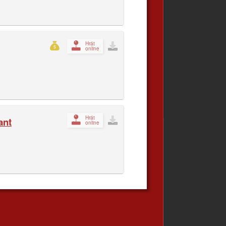
Hrát
online
Hrát
ant
online