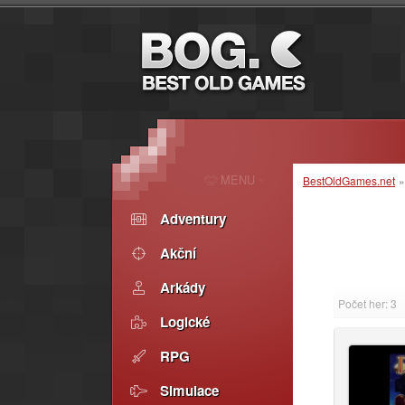
MENU
BestOldGames.net
Adventury
Akční
Arkády
Počet her: 3
Logické
RPG
Simulace