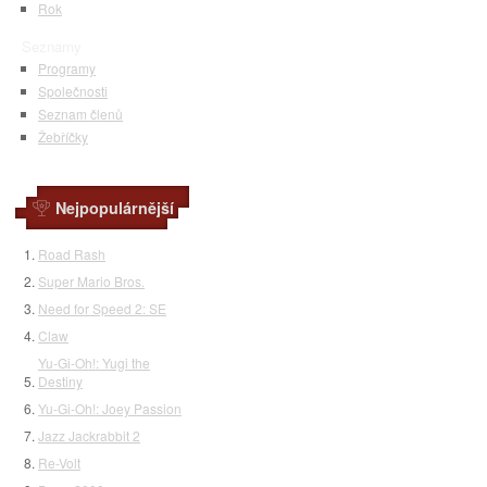
Rok
Seznamy
Programy
Společnosti
Seznam členů
Žebříčky
Nejpopulárnější
Road Rash
Super Mario Bros.
Need for Speed 2: SE
Claw
Yu-Gi-Oh!: Yugi the
Destiny
Yu-Gi-Oh!: Joey Passion
Jazz Jackrabbit 2
Re-Volt