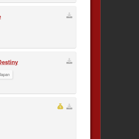
e
Destiny
Japan