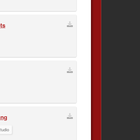
ts
ing
tudio