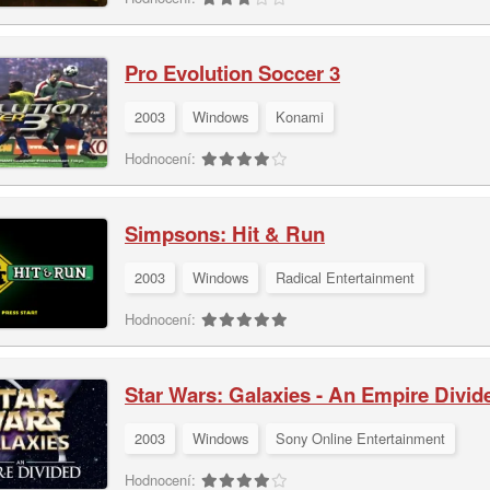
Pro Evolution Soccer 3
2003
Windows
Konami
Hodnocení:
Simpsons: Hit & Run
2003
Windows
Radical Entertainment
Hodnocení:
Star Wars: Galaxies - An Empire Divid
2003
Windows
Sony Online Entertainment
Hodnocení: