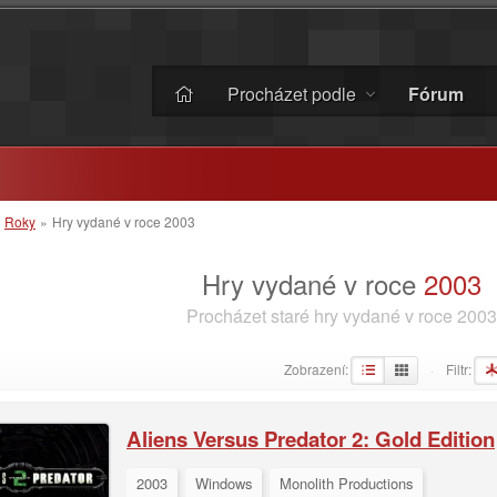
Procházet podle
Fórum
»
Roky
»
Hry vydané v roce 2003
Hry vydané v roce
2003
Procházet staré hry vydané v roce 2003
Zobrazení:
Filtr:
·
Aliens Versus Predator 2: Gold Edition
2003
Windows
Monolith Productions