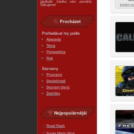
jakákoliv částka nám pomáhá.
Děkujeme!
Procházet
Prohledávat hry podle
Abeceda
Téma
Perspektíva
Rok
Seznamy
Programy
Společnosti
Seznam členů
Žebříčky
Nejpopulárnější
Road Rash
Super Mario Bros.