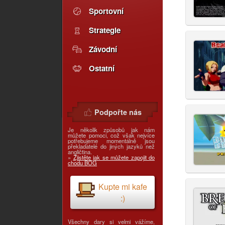
Sportovní
Strategie
Závodní
Ostatní
Podpořte nás
Je několik způsobů jak nám
můžete pomoci, což však nejvíce
potřebujeme momentálně jsou
překladatelé do jiných jazyků než
angličtina.
»
Zjistěte jak se můžete zapojit do
chodu BOG
Kupte mi kafe
:)
Všechny dary si velmi vážíme,