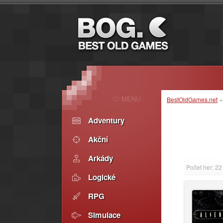
MENU
BestOldGames.net
Adventury
Akční
Arkády
Počet her: 22
Logické
RPG
Simulace