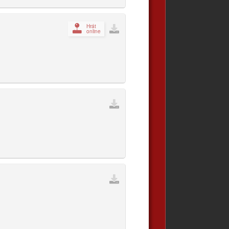
Hrát
online