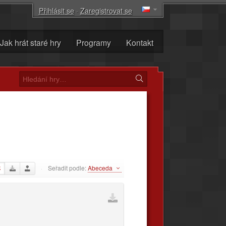
Přihlásit se
·
Zaregistrovat se
Jak hrát staré hry
Programy
Kontakt
Seřadit podle:
Abeceda
·