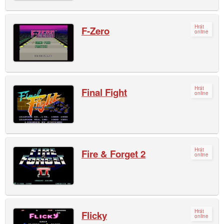
Hrát
F-Zero
online
Hrát
Final Fight
online
Hrát
Fire & Forget 2
online
Hrát
Flicky
online