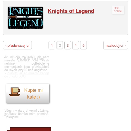
Hrát
Knights of Legend
online
‹ předcházející
1
2
3
4
5
nasledující ›
Je několik způsobů jak nám
Podpořte nás
můžete pomoci, což však
nejvíce potřebujeme
momentálně jsou překladatelé
do jiných jazyků než angličtina.
»
Zjistěte jak se můžete zapojit
do chodu BOG
Kupte mi
kafe :)
Všechny dary si velmi vážíme,
jakákoliv částka nám pomáhá.
Děkujeme!