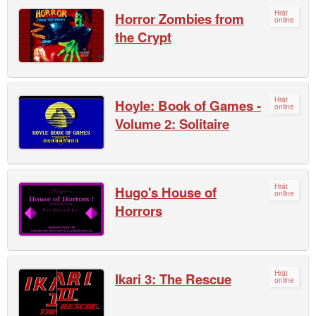
Hrát
Horror Zombies from
online
the Crypt
Hrát
Hoyle: Book of Games -
online
Volume 2: Solitaire
Hrát
Hugo's House of
online
Horrors
Hrát
Ikari 3: The Rescue
online