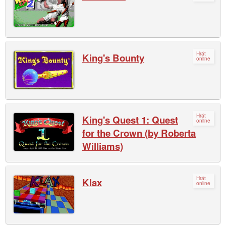
Hrát
King's Bounty
online
Hrát
King's Quest 1: Quest
online
for the Crown (by Roberta
Williams)
Hrát
Klax
online