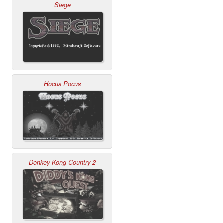
Siege
Hocus Pocus
Donkey Kong Country 2