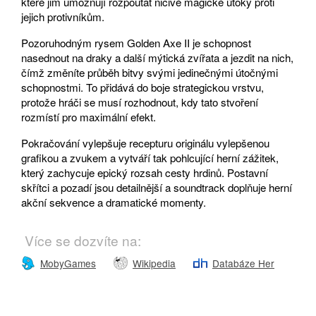
které jim umožňují rozpoutat ničivé magické útoky proti
jejich protivníkům.
Pozoruhodným rysem Golden Axe II je schopnost
nasednout na draky a další mýtická zvířata a jezdit na nich,
čímž změníte průběh bitvy svými jedinečnými útočnými
schopnostmi. To přidává do boje strategickou vrstvu,
protože hráči se musí rozhodnout, kdy tato stvoření
rozmístí pro maximální efekt.
Pokračování vylepšuje recepturu originálu vylepšenou
grafikou a zvukem a vytváří tak pohlcující herní zážitek,
který zachycuje epický rozsah cesty hrdinů. Postavní
skřítci a pozadí jsou detailnější a soundtrack doplňuje herní
akční sekvence a dramatické momenty.
Více se dozvíte na:
MobyGames
Wikipedia
Databáze Her