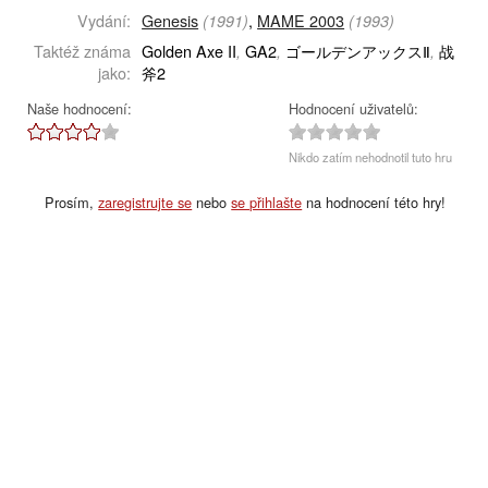
Vydání:
Genesis
,
MAME 2003
(1991)
(1993)
Taktéž známa
Golden Axe II
GA2
ゴールデンアックスⅡ
战
,
,
,
jako:
斧2
Naše hodnocení:
Hodnocení uživatelů:
Nikdo zatím nehodnotil tuto hru
Prosím,
zaregistrujte se
nebo
se přihlašte
na hodnocení této hry!