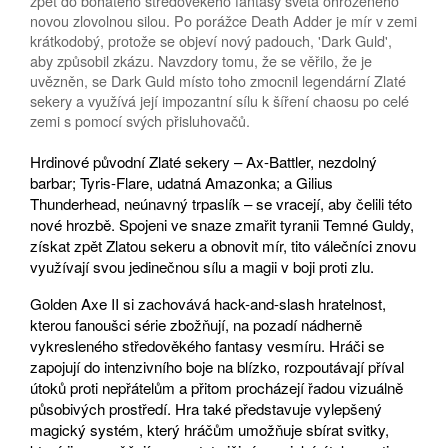
zpět do bohatého středověkého fantasy světa ohroženého
novou zlovolnou silou. Po porážce Death Adder je mír v zemi
krátkodobý, protože se objeví nový padouch, 'Dark Guld',
aby způsobil zkázu. Navzdory tomu, že se věřilo, že je
uvězněn, se Dark Guld místo toho zmocnil legendární Zlaté
sekery a využívá její impozantní sílu k šíření chaosu po celé
zemi s pomocí svých přisluhovačů.
Hrdinové původní Zlaté sekery – Ax-Battler, nezdolný
barbar; Tyris-Flare, udatná Amazonka; a Gilius
Thunderhead, neúnavný trpaslík – se vracejí, aby čelili této
nové hrozbě. Spojeni ve snaze zmařit tyranii Temné Guldy,
získat zpět Zlatou sekeru a obnovit mír, tito válečníci znovu
využívají svou jedinečnou sílu a magii v boji proti zlu.
Golden Axe II si zachovává hack-and-slash hratelnost,
kterou fanoušci série zbožňují, na pozadí nádherně
vykresleného středověkého fantasy vesmíru. Hráči se
zapojují do intenzivního boje na blízko, rozpoutávají příval
útoků proti nepřátelům a přitom procházejí řadou vizuálně
působivých prostředí. Hra také představuje vylepšený
magický systém, který hráčům umožňuje sbírat svitky,