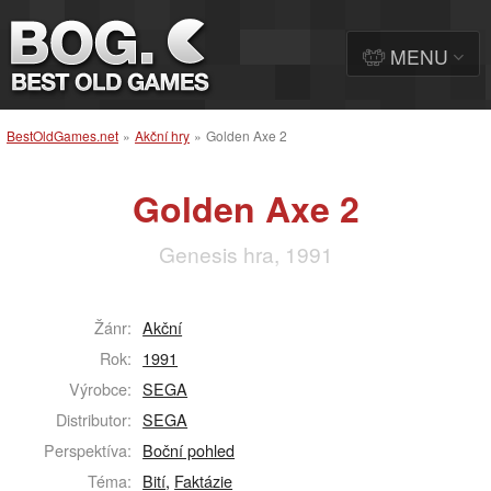
MENU
BestOldGames.net
»
Akční hry
»
Golden Axe 2
Golden Axe 2
Genesis hra, 1991
Žánr:
Akční
Rok:
1991
Výrobce:
SEGA
Distributor:
SEGA
Perspektíva:
Boční pohled
Téma:
Bití
,
Faktázie