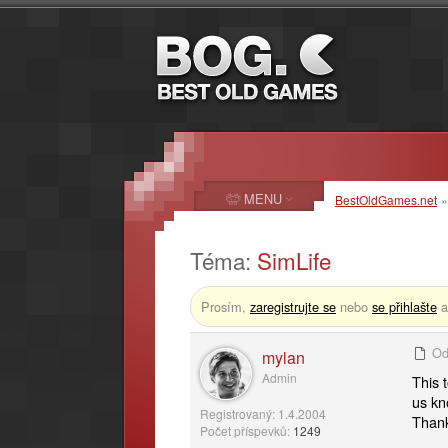
MENU
BestOldGames.net
Téma:
SimLife
Prosím,
zaregistrujte se
nebo
se přihlašte
a
Od
mylan
Admin
This 
us kno
Registrovaný: 1.4.2004
Thank
Počet příspevků:
1249