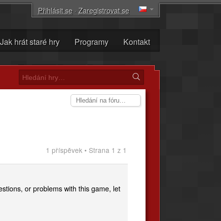
Přihlásit se
·
Zaregistrovat se
Jak hrát staré hry
Programy
Kontakt
1 příspěvek • Strana 1 z 1
stions, or problems with this game, let