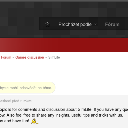
Procházet podle
Fórum
»
Forum
»
Games discussion
»
SimLife
byste mohli odpovědět na téma.
eslané
před 5 rokmi
topic is for comments and discussion about SimLife. If you have any que
w. Also feel free to share any insights, useful tips and tricks with us.
s and have fun!