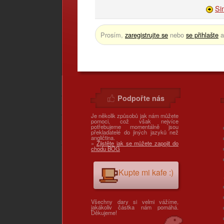
Si
Prosím,
zaregistrujte se
nebo
se přihlašte
a
Podpořte nás
Je několik způsobů jak nám můžete
pomoci, což však nejvíce
potřebujeme momentálně jsou
překladatelé do jiných jazyků než
angličtina.
»
Zjistěte jak se můžete zapojit do
chodu BOG
Kupte mi kafe :)
Všechny dary si velmi vážíme,
jakákoliv částka nám pomáhá.
Děkujeme!