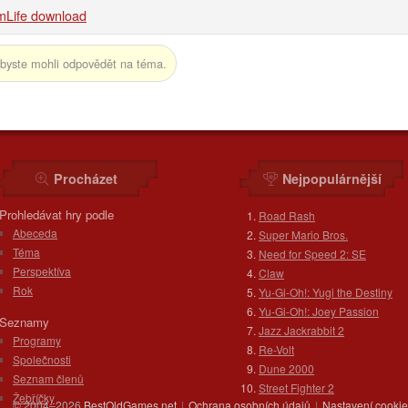
mLife download
byste mohli odpovědět na téma.
Procházet
Nejpopulárnější
Prohledávat hry podle
Road Rash
Abeceda
Super Mario Bros.
Téma
Need for Speed 2: SE
Perspektíva
Claw
Rok
Yu-Gi-Oh!: Yugi the Destiny
Yu-Gi-Oh!: Joey Passion
Seznamy
Jazz Jackrabbit 2
Programy
Re-Volt
Společnosti
Dune 2000
Seznam členů
Street Fighter 2
Žebříčky
© 2004–2026
BestOldGames.net
|
Ochrana osobních údajů
|
Nastavení cooki