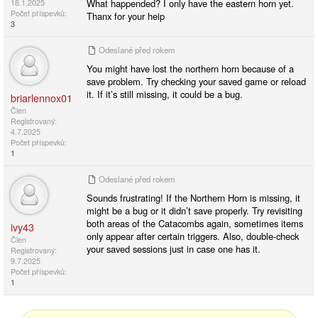
What happended? I only have the eastern horn yet.
18.1.2025
Počet příspevků:
Thanx for your heip
3
Odeslané
před rokem
You might have lost the northern horn because of a
save problem. Try checking your saved game or reload
it. If it’s still missing, it could be a bug.
briarlennox01
Člen
Registrovaný:
4.7.2025
Počet příspevků:
1
Odeslané
před rokem
Sounds frustrating! If the Northern Horn is missing, it
might be a bug or it didn’t save properly. Try revisiting
both areas of the Catacombs again, sometimes items
ivy43
only appear after certain triggers. Also, double-check
Člen
your saved sessions just in case one has it.
Registrovaný:
9.7.2025
Počet příspevků:
1