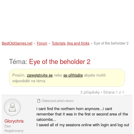
BestOldGames.net
»
Forum
»
Tutorials, tips and tricks
»
Eye of the beholder 2
Téma:
Eye of the beholder 2
Prosím,
zaregistrujte se
nebo
se přihlašte
abyste mohli
odpovědět na téma.
3 příspěvky • Strana 1 z 1
Odeslané
před rokem
i cant find the northern horn anymore...i cant
remember that it was in the first or second area of the
catcombs...
Glorychris
I saved all of my sessions online with login and log out
Člen
Registrovaný: