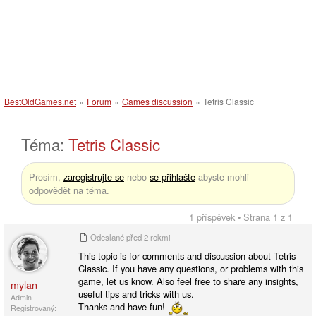
BestOldGames.net
»
Forum
»
Games discussion
»
Tetris Classic
Téma:
Tetris Classic
Prosím,
zaregistrujte se
nebo
se přihlašte
abyste mohli
odpovědět na téma.
1 příspěvek • Strana 1 z 1
Odeslané
před 2 rokmi
This topic is for comments and discussion about Tetris
Classic. If you have any questions, or problems with this
game, let us know. Also feel free to share any insights,
mylan
useful tips and tricks with us.
Admin
Thanks and have fun!
Registrovaný: