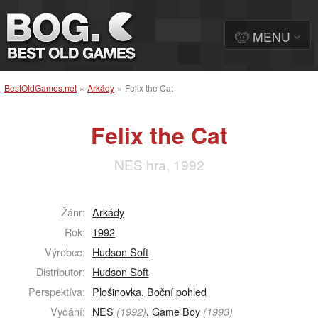
MENU
BestOldGames.net
»
Arkády
»
Felix the Cat
Felix the Cat
NES hra, 1992
Žánr:
Arkády
Rok:
1992
Výrobce:
Hudson Soft
Distributor:
Hudson Soft
Perspektíva:
Plošinovka
,
Boční pohled
Vydání:
NES
,
Game Boy
(1992)
(1993)