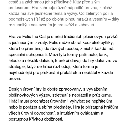
cestě za záchranou jeho přítelkyně Kitty před zlým
profesorem. Hra zahrnuje různé nápadité úrovně, z nichž
každá má své jedinečné téma a výzvy. Od zelených polí a
podmořských říší až po oblohu plnou mraků a vesmíru – díky
rozmanitým nastavením je hra svěží a zábavná.
Hra ve Felix the Cat je směsí tradičních plošinových prvků
s jedinečnými zvraty. Felix může sbírat kouzelné pytlíky,
které ho přeměňují do různých podob, z nichž každá má
speciální schopnosti. Mezi tyto formy patří auto, tank,
letadlo a několik dalších, které přidávají do hry další vrstvu
strategie, když se hráči rozhodují, která forma je
nejvhodnější pro překonání překážek a nepřátel v každé
úrovni.
Design úrovní hry je dobře zpracovaný, s vyvážením
plošinovkových výzev, střetnutí s nepřáteli a průzkumu.
Hráči musí procházet úrovněmi, vyhýbat se nepřátelům
nebo je porážet a sbírat předměty. Hra je přístupná hráčům
všech úrovní dovedností, s intuitivním ovládáním a
postupnou křivkou obtížnosti.