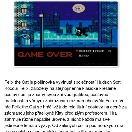
Felix the Cat je plošinovka vyvinutá společností Hudson Soft.
Kocour Felix, založený na stejnojmenné klasické kreslené
postavičce, je známý svou zářivou grafikou, poutavou
hratelností a věrným zobrazením rozmarného světa Felixe. Ve
hře Felix the Cat se hráči vžijí do role titulní postavy na cestě za
záchranou jeho přítelkyně Kitty před zlým profesorem. Hra
zahrnuje různé nápadité úrovně, z nichž každá má své
jedinečné téma a výzvy. Od zelených polí a podmořských říší
až po oblohu plnou mraků a vesmíru – díky rozmanitým