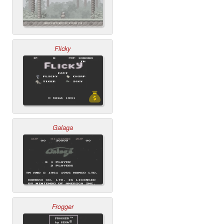
Flicky
Galaga
Frogger