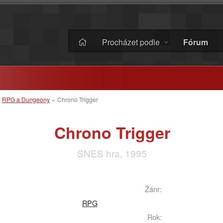
Procházet podle
Fórum
»
RPG a Dungeony
»
Chrono Trigger
Chrono Trigger
SNES hra, 1995
Žánr:
RPG
Rok: