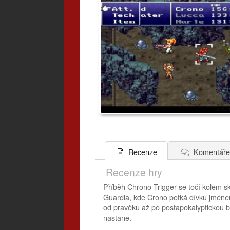
Komentáře
Recenze
Recenze hry
Příběh Chrono Trigger se točí kolem s
Guardia, kde Crono potká dívku jménem
od pravěku až po postapokalyptickou bu
nastane.