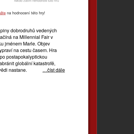
Nikdo zatím nehodnotil tuto hru
ašte
na hodnocení této hry!
kupiny dobrodruhů vedených
íná na Millennial Fair v
vku jménem Marle. Objev
vypraví na cestu časem. Hra
 po postapokalyptickou
bránit globální katastrofě,
vědi nastane.
…číst dále