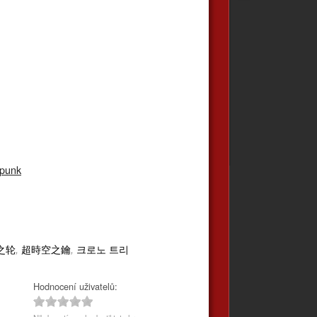
punk
之轮
超時空之鑰
크로노 트리
,
,
Hodnocení uživatelů: