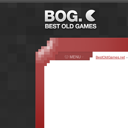
MENU
BestOldGames.net