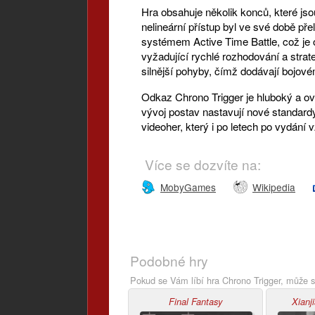
Hra obsahuje několik konců, které jso
nelineární přístup byl ve své době p
systémem Active Time Battle, což je 
vyžadující rychlé rozhodování a stra
silnější pohyby, čímž dodávají bojov
Odkaz Chrono Trigger je hluboký a ov
vývoj postav nastavují nové standard
videoher, který i po letech po vydání v
Více se dozvíte na:
MobyGames
Wikipedia
Podobné hry
Pokud se Vám líbí hra Chrono Trigger, může s
Final Fantasy
Xianj