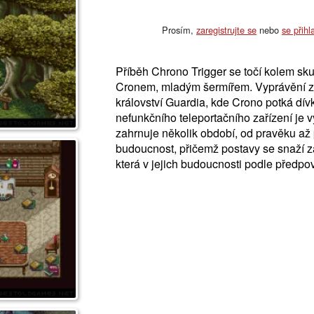
Prosím,
zaregistrujte se
nebo
se přihl
Příběh Chrono Trigger se točí kolem s
Cronem, mladým šermířem. Vyprávění zač
království Guardia, kde Crono potká dí
nefunkčního teleportačního zařízení je 
zahrnuje několik období, od pravěku až
budoucnost, přičemž postavy se snaží za
která v jejich budoucnosti podle předpo