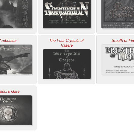
Amberstar
The Four Crystals of
Breath of Fir
Trazere
ldur's Gate