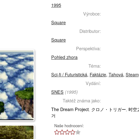
1995
Výrobce:
Square
Distributor:
Square
Perspektíva:
Pohled zhora
Téma:
Sci-fi / Futuristická
,
Faktázie
,
Tahová
,
Steam
Vydání:
SNES
(1995)
Taktéž známa jako:
The Dream Project
クロノ・トリガー
时空
,
,
거
Naše hodnocení: