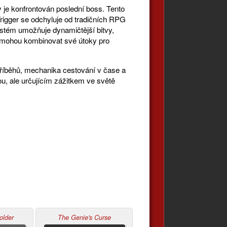
y je konfrontován poslední boss. Tento
Trigger se odchyluje od tradičních RPG
ystém umožňuje dynamičtější bitvy,
y mohou kombinovat své útoky pro
příběhů, mechanika cestování v čase a
u, ale určujícím zážitkem ve světě
older
The Genie's Curse