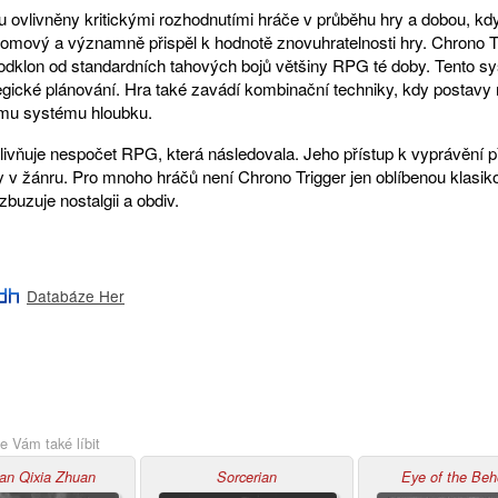
u ovlivněny kritickými rozhodnutími hráče v průběhu hry a dobou, kd
řelomový a významně přispěl k hodnotě znovuhratelnosti hry. Chrono 
odklon od standardních tahových bojů většiny RPG té doby. Tento s
tegické plánování. Hra také zavádí kombinační techniky, kdy postav
ému systému hloubku.
livňuje nespočet RPG, která následovala. Jeho přístup k vyprávění 
y v žánru. Pro mnoho hráčů není Chrono Trigger jen oblíbenou klasiko
zbuzuje nostalgii a obdiv.
Databáze Her
e Vám také líbit
ian Qixia Zhuan
Sorcerian
Eye of the Beh