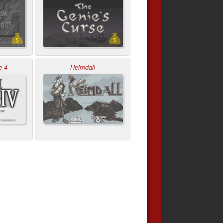
e 4
Heimdall