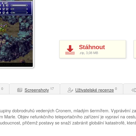
Stáhnout
.zip, 3,08
MB
0
17
0
Screenshoty
Uživatelské recenze
kupiny dobrodruhů vedených Cronem, mladým šermířem. Vyprávění začín
 Marle. Objev nefunkčního teleportačního zařízení je vypraví na cest
doucnost, přičemž postavy se snaží zabránit globální katastrofě, která