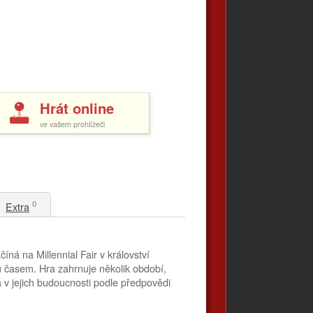
Hrát online
ve vašem prohlížeči
0
Extra
á na Millennial Fair v království
u časem. Hra zahrnuje několik období,
 v jejich budoucnosti podle předpovědi