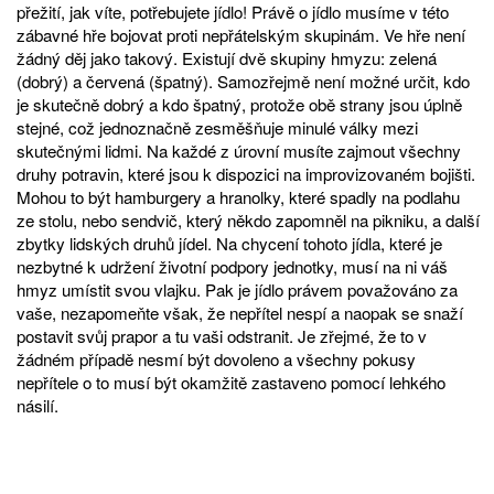
přežití, jak víte, potřebujete jídlo! Právě o jídlo musíme v této
zábavné hře bojovat proti nepřátelským skupinám. Ve hře není
žádný děj jako takový. Existují dvě skupiny hmyzu: zelená
(dobrý) a červená (špatný). Samozřejmě není možné určit, kdo
je skutečně dobrý a kdo špatný, protože obě strany jsou úplně
stejné, což jednoznačně zesměšňuje minulé války mezi
skutečnými lidmi. Na každé z úrovní musíte zajmout všechny
druhy potravin, které jsou k dispozici na improvizovaném bojišti.
Mohou to být hamburgery a hranolky, které spadly na podlahu
ze stolu, nebo sendvič, který někdo zapomněl na pikniku, a další
zbytky lidských druhů jídel. Na chycení tohoto jídla, které je
nezbytné k udržení životní podpory jednotky, musí na ni váš
hmyz umístit svou vlajku. Pak je jídlo právem považováno za
vaše, nezapomeňte však, že nepřítel nespí a naopak se snaží
postavit svůj prapor a tu vaši odstranit. Je zřejmé, že to v
žádném případě nesmí být dovoleno a všechny pokusy
nepřítele o to musí být okamžitě zastaveno pomocí lehkého
násilí.