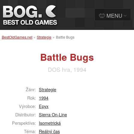
MENU
BestOldGames.net
»
Strategie
»
Battle Bugs
Battle Bugs
DOS hra, 1994
Žánr:
Strategie
Rok:
1994
Výrobce:
Epyx
Distributor:
Sierra On-Line
Perspektíva:
Isometrická
Téma:
Reálný čas