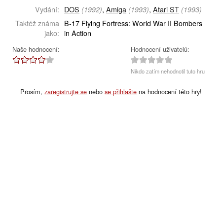
Vydání:
DOS
,
Amiga
,
Atari ST
(1992)
(1993)
(1993)
Taktéž známa
B-17 Flying Fortress: World War II Bombers
jako:
in Action
Naše hodnocení:
Hodnocení uživatelů:
Nikdo zatím nehodnotil tuto hru
Prosím,
zaregistrujte se
nebo
se přihlašte
na hodnocení této hry!