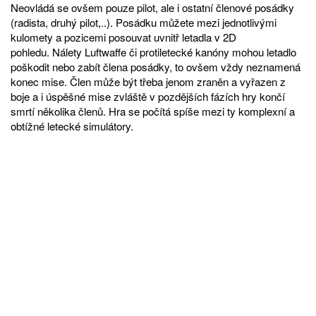
Neovládá se ovšem pouze pilot, ale i ostatní členové posádky
(radista, druhý pilot,..). Posádku můžete mezi jednotlivými
kulomety a pozicemi posouvat uvnitř letadla v 2D
pohledu. Nálety Luftwaffe či protiletecké kanóny mohou letadlo
poškodit nebo zabít člena posádky, to ovšem vždy neznamená
konec mise. Člen může být třeba jenom zraněn a vyřazen z
boje a i úspěšné mise zvláště v pozdějších fázích hry končí
smrtí několika členů. Hra se počítá spíše mezi ty komplexní a
obtížné letecké simulátory.