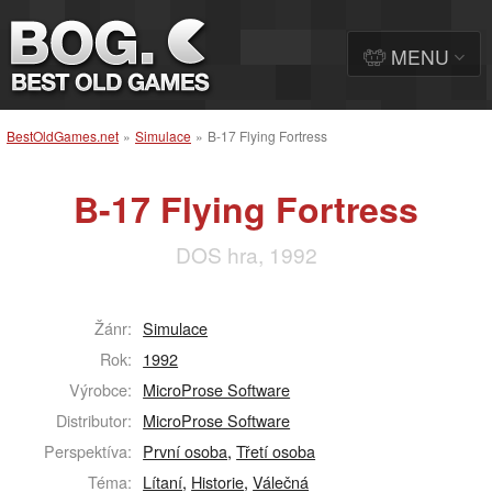
MENU
BestOldGames.net
»
Simulace
»
B-17 Flying Fortress
B-17 Flying Fortress
DOS hra, 1992
Žánr:
Simulace
Rok:
1992
Výrobce:
MicroProse Software
Distributor:
MicroProse Software
Perspektíva:
První osoba
,
Třetí osoba
Téma:
Lítaní
,
Historie
,
Válečná