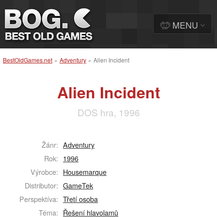
MENU
BestOldGames.net
»
Adventury
»
Alien Incident
Alien Incident
DOS hra, 1996
Žánr:
Adventury
Rok:
1996
Výrobce:
Housemarque
Distributor:
GameTek
Perspektíva:
Třetí osoba
Téma:
Řešení hlavolamů