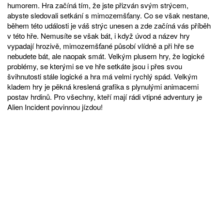
humorem. Hra začíná tím, že jste přizván svým strýcem,
abyste sledovali setkání s mimozemšťany. Co se však nestane,
během této události je váš strýc unesen a zde začíná vás příběh
v této hře. Nemusíte se však bát, i když úvod a název hry
vypadají hrozivě, mimozemšťané působí vlídně a při hře se
nebudete bát, ale naopak smát. Velkým plusem hry, že logické
problémy, se kterými se ve hře setkáte jsou i přes svou
švihnutosti stále logické a hra má velmi rychlý spád. Velkým
kladem hry je pěkná kreslená grafika s plynulými animacemi
postav hrdinů. Pro všechny, kteří mají rádi vtipné adventury je
Alien Incident povinnou jízdou!