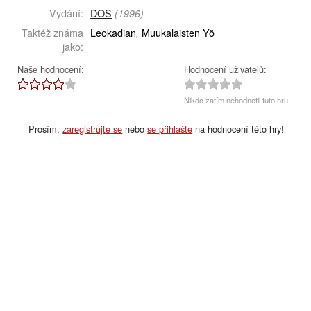
Vydání:
DOS
(1996)
Taktéž známa
Leokadian
Muukalaisten Yö
,
jako:
Naše hodnocení:
Hodnocení uživatelů:
Nikdo zatím nehodnotil tuto hru
Prosím,
zaregistrujte se
nebo
se přihlašte
na hodnocení této hry!