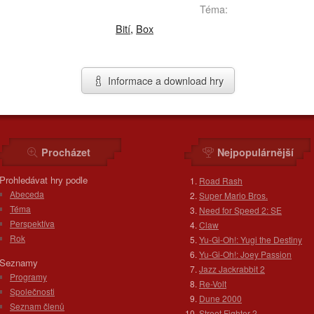
Téma:
Bití
,
Box
Informace a download hry
Procházet
Nejpopulárnější
Prohledávat hry podle
Road Rash
Abeceda
Super Mario Bros.
Téma
Need for Speed 2: SE
Perspektíva
Claw
Rok
Yu-Gi-Oh!: Yugi the Destiny
Yu-Gi-Oh!: Joey Passion
Seznamy
Jazz Jackrabbit 2
Programy
Re-Volt
Společnosti
Dune 2000
Seznam členů
Street Fighter 2