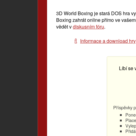
3D World Boxing je stará DOS hra vy
Boxing zahrát online přímo ve vašem 
vědět v
diskusním fóru
.
Informace a download hry
Líbí se
Příspěvky p
Ponec
Place
Vylep
Přidá