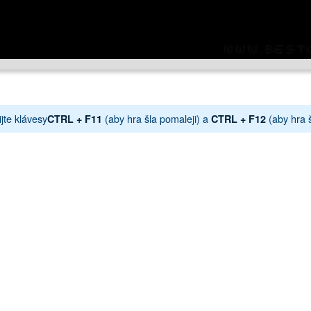
jte klávesy
(aby hra šla pomaleji) a
(aby hra š
CTRL + F11
CTRL + F12