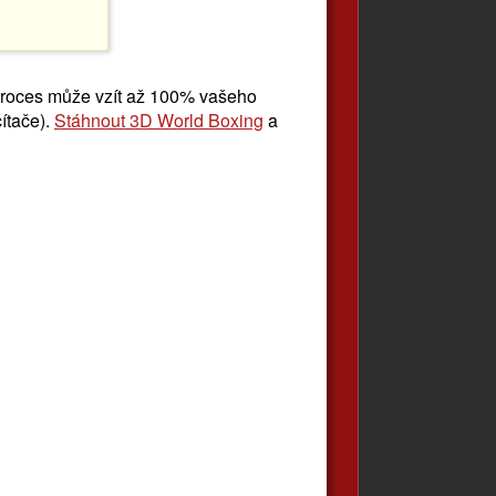
proces může vzít až 100% vašeho
ítače).
Stáhnout 3D World Boxing
a