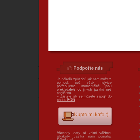
Podpořte nás
Je několik způsobů jak nám můžete
pomoci, což však nejvíce
potřebujeme momentálně jsou
překladatelé do jiných jazyků než
angličtina.
»
Zjistěte jak se můžete zapojit do
chodu BOG
Kupte mi kafe :)
Všechny dary si velmi vážíme,
jakákoliv částka nám pomáhá.
Děkujeme!