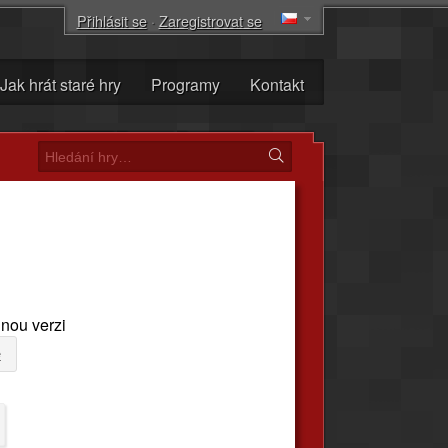
Přihlásit se
·
Zaregistrovat se
Jak hrát staré hry
Programy
Kontakt
inou verzi
e