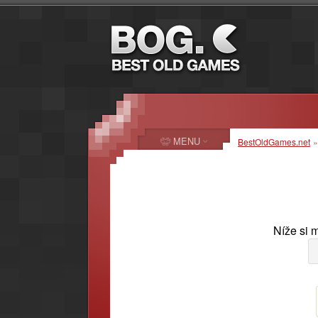
MENU
BestOldGames.net
Níže si 