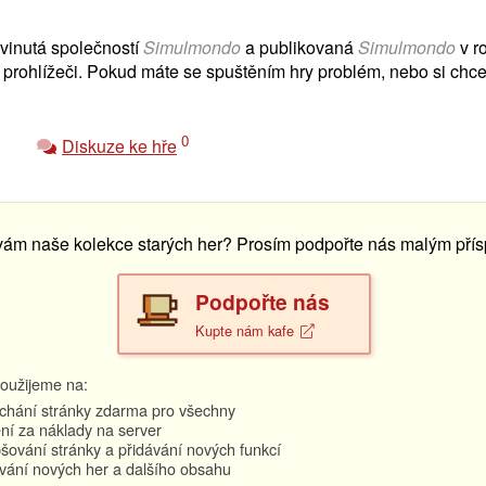
vinutá společností
Simulmondo
a publikovaná
Simulmondo
v r
prohlížeči. Pokud máte se spuštěním hry problém, nebo si chcet
0
Diskuze ke hře
 vám naše kolekce starých her? Prosím podpořte nás malým pří
Podpořte nás
Kupte nám kafe
oužijeme na:
hání stránky zdarma pro všechny
ní za náklady na server
šování stránky a přidávání nových funkcí
vání nových her a dalšího obsahu