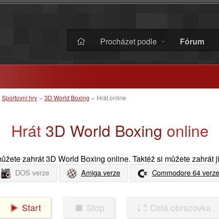
Procházet podle
Fórum
»
Sportovní hry
»
3D World Boxing
»
Hrát online
Hrát
3D World Boxing
online
můžete zahrát 3D World Boxing online. Taktéž si můžete zahrát j
DOS verze
Amiga verze
Commodore 64 verz
Start
Stop
Celá obrazovka