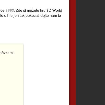
oce
1992
. Zde si můžete hru 3D World
e o hře jen tak pokecat, dejte nám to
spěvkem!