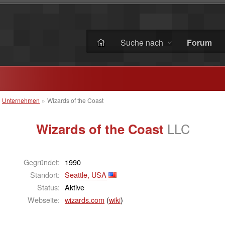
Suche nach
Forum
»
Unternehmen
»
Wizards of the Coast
Wizards of the Coast
LLC
Gegründet:
1990
Standort:
Seattle, USA
Status:
Aktive
Webseite:
wizards.com
(
wiki
)