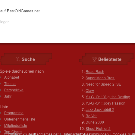
s auf BestOldGames.net
leger
Suche
Beliebteste
Spiele durchsuchen nach
Road Rash
Alphabet
Super Mario Bros.
Thema
Need for Speed 2: SE
Perspektive
Claw
Jahr
Yu-Gi-Oh!: Yugi the Destiny
Yu-Gi-Oh!: Joey Passion
Liste
Jazz Jackrabbit 2
Programme
Re-Volt
Unternehmensliste
Dune 2000
Mitgliederliste
Street Fighter 2
Top-Charts
© 2004–2026
BestOldGames.net
|
Datenschutz-Bestimmungen
|
Cookies Zus