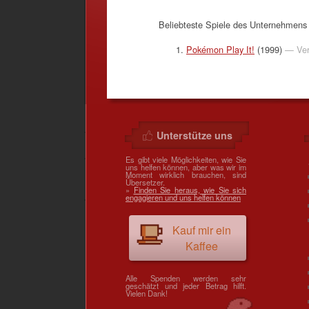
Beliebteste Spiele des Unternehmen
Pokémon Play It!
(1999)
— Ver
Unterstütze uns
Es gibt viele Möglichkeiten, wie Sie
uns helfen können, aber was wir im
Moment wirklich brauchen, sind
Übersetzer.
»
Finden Sie heraus, wie Sie sich
engagieren und uns helfen können
Kauf mir ein
Kaffee
Alle Spenden werden sehr
geschätzt und jeder Betrag hilft.
Vielen Dank!