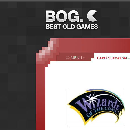
MENU
BestOldGames.net