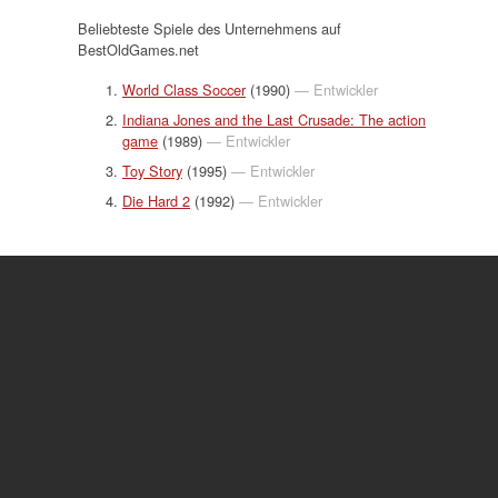
Beliebteste Spiele des Unternehmens auf
BestOldGames.net
World Class Soccer
(1990)
— Entwickler
Indiana Jones and the Last Crusade: The action
game
(1989)
— Entwickler
Toy Story
(1995)
— Entwickler
Die Hard 2
(1992)
— Entwickler