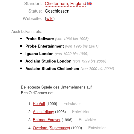
Standort:
Cheltenham, England
Status:
Geschlossen
Webseite:
(
wiki
)
Auch bekannt als:
Probe Software
(von 1984 bis 1995)
Probe Entertainment
(von 1995 bis 2001)
Iguana London
(von 1999 bis 1999)
Acclaim Studios London
(von 1999 bis 2000)
Acclaim Studios Cheltenham
(von 2000 bis 2004)
Beliebteste Spiele des Unternehmens auf
BestOldGames.net
Re-Volt
(1999)
— Entwickler
Alien Trilogy
(1996)
— Entwickler
Batman Forever
(1996)
— Entwickler
Overlord (Supremacy)
(1990)
— Entwickler