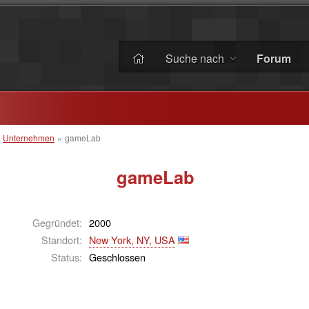
Suche nach
Forum
»
Unternehmen
»
gameLab
gameLab
Gegründet:
2000
Standort:
New York, NY, USA
Status:
Geschlossen