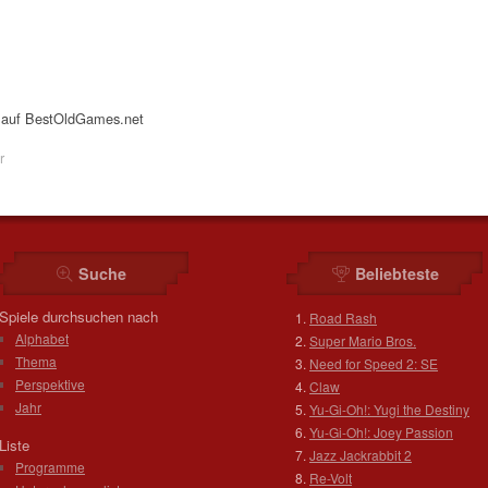
s auf BestOldGames.net
r
Suche
Beliebteste
Spiele durchsuchen nach
Road Rash
Alphabet
Super Mario Bros.
Thema
Need for Speed 2: SE
Perspektive
Claw
Jahr
Yu-Gi-Oh!: Yugi the Destiny
Yu-Gi-Oh!: Joey Passion
Liste
Jazz Jackrabbit 2
Programme
Re-Volt