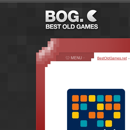
MENU
BestOldGames.net