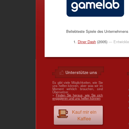
Beliebteste Spiele des Unternehmen
Diner Dash
(2005)
— Entwickle
Unterstütze uns
Es gibt viele Möglichkeiten, wie Sie
uns helfen können, aber was wir im
Moment wirklich brauchen, sind
Übersetzer.
»
Finden Sie heraus, wie Sie sich
engagieren und uns helfen können
Kauf mir ein
Kaffee