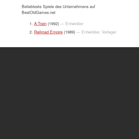
Beliebteste Spiele des Unternehmens auf
BestOldGames.net
A-Train
(1992)
— Entwickler
Railroad Empire
(1989)
— Entwickler, Verleger