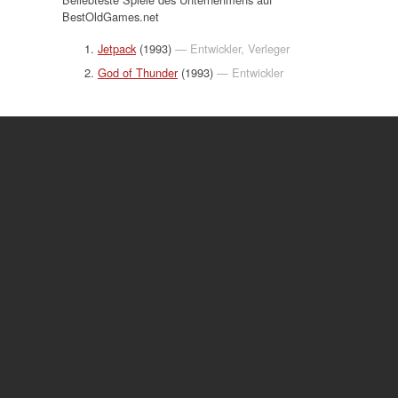
BestOldGames.net
Jetpack
(1993)
— Entwickler, Verleger
God of Thunder
(1993)
— Entwickler