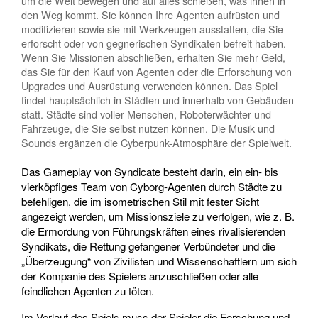
um die Welt bewegen und auf alles schießen, was ihnen in
den Weg kommt. Sie können Ihre Agenten aufrüsten und
modifizieren sowie sie mit Werkzeugen ausstatten, die Sie
erforscht oder von gegnerischen Syndikaten befreit haben.
Wenn Sie Missionen abschließen, erhalten Sie mehr Geld,
das Sie für den Kauf von Agenten oder die Erforschung von
Upgrades und Ausrüstung verwenden können. Das Spiel
findet hauptsächlich in Städten und innerhalb von Gebäuden
statt. Städte sind voller Menschen, Roboterwächter und
Fahrzeuge, die Sie selbst nutzen können. Die Musik und
Sounds ergänzen die Cyberpunk-Atmosphäre der Spielwelt.
Das Gameplay von Syndicate besteht darin, ein ein- bis
vierköpfiges Team von Cyborg-Agenten durch Städte zu
befehligen, die im isometrischen Stil mit fester Sicht
angezeigt werden, um Missionsziele zu verfolgen, wie z. B.
die Ermordung von Führungskräften eines rivalisierenden
Syndikats, die Rettung gefangener Verbündeter und die
„Überzeugung“ von Zivilisten und Wissenschaftlern um sich
der Kompanie des Spielers anzuschließen oder alle
feindlichen Agenten zu töten.
Im Verlauf des Spiels muss der Spieler die Forschung und