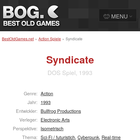
MENU
BestOldGames.net
»
Action Spiele
»
Syndicate
Syndicate
DOS Spiel, 1993
Genre:
Action
Jahr:
1993
Entwickler:
Bullfrog Productions
Verleger:
Electronic Arts
Perspektive:
Isometrisch
Thema:
Sci-Fi / futuristich
,
Cyberpunk
,
Real-time