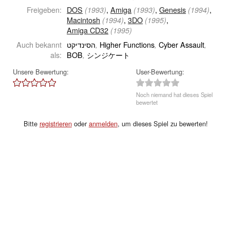
Freigeben:
DOS
,
Amiga
,
Genesis
,
(1993)
(1993)
(1994)
Macintosh
,
3DO
,
(1994)
(1995)
Amiga CD32
(1995)
Auch bekannt
הסינדיקט
Higher Functions
Cyber Assault
,
,
,
als:
BOB
シンジケート
,
Unsere Bewertung:
User-Bewertung:
Noch niemand hat dieses Spiel
bewertet
Bitte
registrieren
oder
anmelden
, um dieses Spiel zu bewerten!