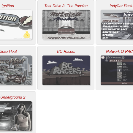
Ignition
Test Drive 3: The Passion
IndyCar Raci
Cisco Heat
BC Racers
Network Q RAC 
Underground 2