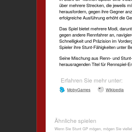
über mehrere Strecken, die jeweils mi
herausfordern, gegen ihre Gegner anz
erfolgreiche Ausführung erhöht die Ge
Das Spiel bietet mehrere Modi, darunt
gegen andere Rennfahrer an, navigier
Schnelligkeit und Präzision im Vorder
Spieler ihre Stunt-Fähigkeiten unter 
Seine Mischung aus Renn- und Stunt-
herausragenden Titel für Rennspiel-E
Erfahren Sie mehr unter:
MobyGames
Wikipedia
Ähnliche spielen
Wenn Sie Stunt GP mögen, mögen Sie viellei