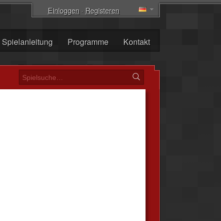
Einloggen
·
Registeren
Spielanleitung
Programme
Kontakt