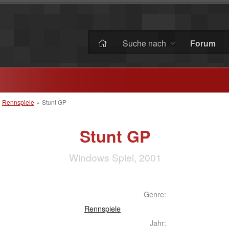
Suche nach
Forum
»
Rennspiele
»
Stunt GP
Stunt GP
Windows Spiel, 2001
Genre:
Rennspiele
Jahr: