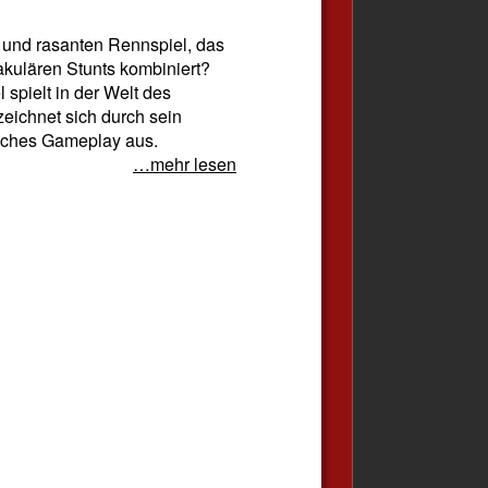
und rasanten Rennspiel, das
kulären Stunts kombiniert?
 spielt in der Welt des
eichnet sich durch sein
sches Gameplay aus.
…mehr lesen