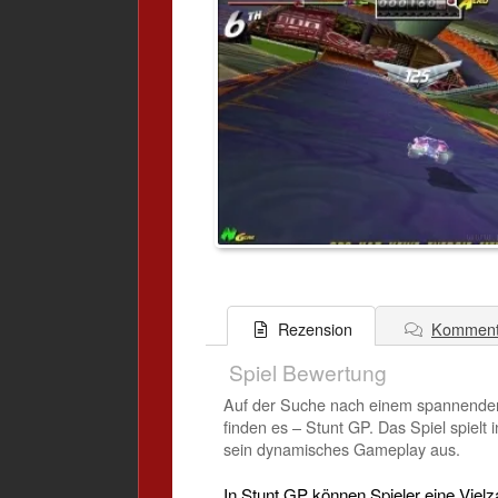
Komment
Rezension
Spiel Bewertung
Auf der Suche nach einem spannenden 
finden es – Stunt GP. Das Spiel spielt
sein dynamisches Gameplay aus.
In Stunt GP können Spieler eine Vielz