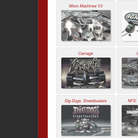
Micro Machines V3
Carnage
Dig-Dogs: Streetbusters
NFS: 