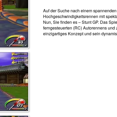
Auf der Suche nach einem spannenden 
Hochgeschwindigkeitsrennen mit spekta
Nun, Sie finden es – Stunt GP. Das Spiel
ferngesteuerten (RC) Autorennens und z
einzigartiges Konzept und sein dynami