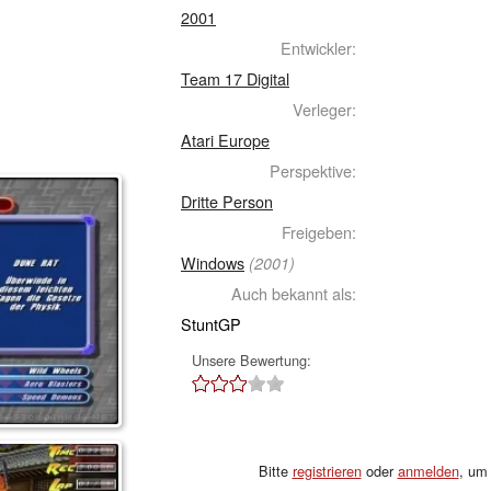
2001
Entwickler:
Team 17 Digital
Verleger:
Atari Europe
Perspektive:
Dritte Person
Freigeben:
Windows
(2001)
Auch bekannt als:
StuntGP
Unsere Bewertung:
Bitte
registrieren
oder
anmelden
, um 