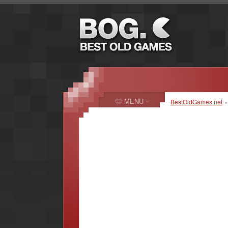
MENU
BestOldGames.net