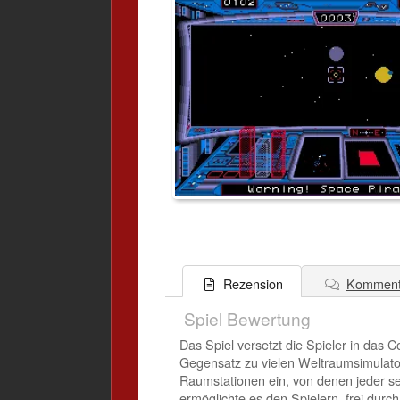
Komment
Rezension
Spiel Bewertung
Das Spiel versetzt die Spieler in das 
Gegensatz zu vielen Weltraumsimulator
Raumstationen ein, von denen jeder s
ermöglichte es den Spielern, frei dur