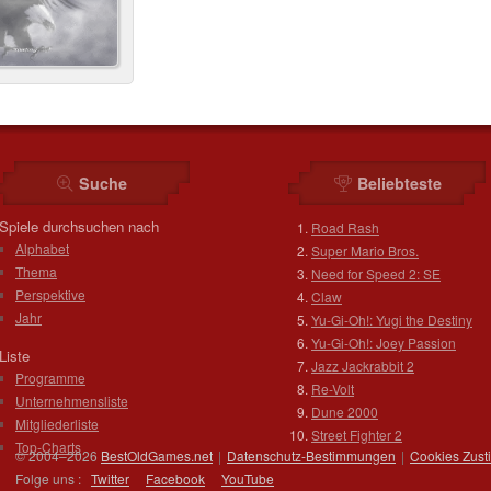
Suche
Beliebteste
Spiele durchsuchen nach
Road Rash
Alphabet
Super Mario Bros.
Thema
Need for Speed 2: SE
Perspektive
Claw
Jahr
Yu-Gi-Oh!: Yugi the Destiny
Yu-Gi-Oh!: Joey Passion
Liste
Jazz Jackrabbit 2
Programme
Re-Volt
Unternehmensliste
Dune 2000
Mitgliederliste
Street Fighter 2
Top-Charts
© 2004–2026
BestOldGames.net
|
Datenschutz-Bestimmungen
|
Cookies Zus
Folge uns :
Twitter
Facebook
You
Tube