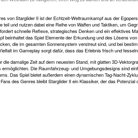
s von Starglider II ist der Echtzeit-Weltraumkampf aus der Egopers
e teil und nutzen dabei eine Reihe von Waffen und Taktiken, um Ge
rfordert schnelle Reflexe, strategisches Denken und ein effektives
 beinhaltet das Spiel Elemente der Erkundung und des Lösens von R
ken, die im gesamten Sonnensystem verstreut sind, und bei besti
falt im Gameplay sorgt dafür, dass das Erlebnis frisch und fesselnd
ür die damalige Zeit auf dem neuesten Stand, mit glatten 3D-Vektorgraf
ermöglichten. Die Raumfahrzeug- und Umgebungsdesigns sind einfach
ms. Das Spiel bietet außerdem einen dynamischen Tag-Nacht-Zyklus
r Fans des Genres bleibt Starglider II ein Klassiker, der das Potenzia