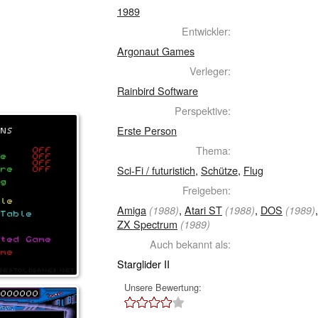
1989
Entwickler:
Argonaut Games
Verleger:
Rainbird Software
Perspektive:
Erste Person
Thema:
Sci-Fi / futuristich
,
Schütze
,
Flug
Freigeben:
Amiga
,
Atari ST
,
DOS
(1988)
(1988)
(1989)
ZX Spectrum
(1989)
Auch bekannt als:
Starglider II
Unsere Bewertung: