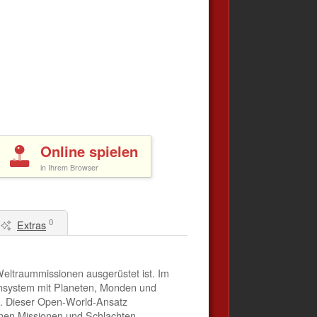
Online spielen
in Ihrem Browser
0
Extras
 Weltraummissionen ausgerüstet ist. Im
nensystem mit Planeten, Monden und
e. Dieser Open-World-Ansatz
enen Missionen und Schlachten