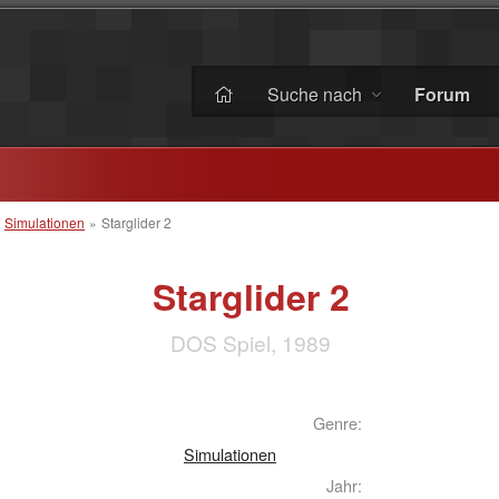
Suche nach
Forum
»
Simulationen
»
Starglider 2
Starglider 2
DOS Spiel, 1989
Genre:
Simulationen
Jahr: