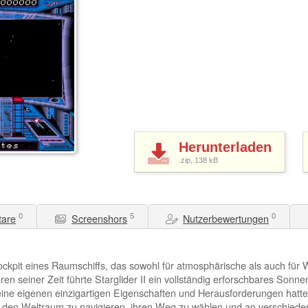
Herunterladen
.zip, 138
kB
0
5
0
are
Screenshors
Nutzerbewertungen
Cockpit eines Raumschiffs, das sowohl für atmosphärische als auch für
en seiner Zeit führte Starglider II ein vollständig erforschbares Son
eine eigenen einzigartigen Eigenschaften und Herausforderungen hatt
ch den Weltraum zu navigieren, ihren Weg zu wählen und an verschied