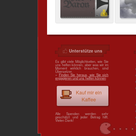
Unterstütze uns
Es gibt viele Möglichkeiten, wie Sie
uns helfen können, aber was wir im
Moment wirklich brauchen, sind
Übersetzer.
»
Finden Sie heraus, wie Sie sich
engagieren und uns helfen können
Kauf mir ein
Kaffee
Alle Spenden werden sehr
geschätzt und jeder Betrag hilft.
Vielen Dank!