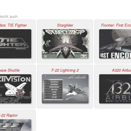
leicht auch
ars: TIE Fighter
Starglider
Frontier: First En
ace Shuttle
F-22 Lightning 2
A320 Airbu
-22 Raptor