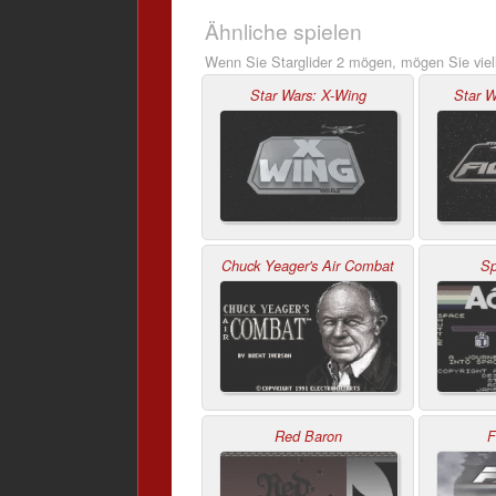
Ähnliche spielen
Wenn Sie Starglider 2 mögen, mögen Sie viel
Star Wars: X-Wing
Star W
Chuck Yeager's Air Combat
Sp
Red Baron
F