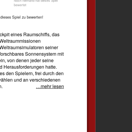
Noch niemand hat dieses Spiel
bewertet
dieses Spiel zu bewerten!
ockpit eines Raumschiffs, das
r Weltraummissionen
n Weltraumsimulatoren seiner
g erforschbares Sonnensystem mit
n, von denen jeder seine
d Herausforderungen hatte.
s den Spielern, frei durch den
wählen und an verschiedenen
n.
…mehr lesen