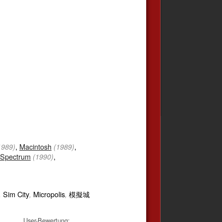
,
Macintosh
,
1989)
(1989)
 Spectrum
,
(1990)
Sim City
Micropolis
模擬城
,
,
,
User-Bewertung: