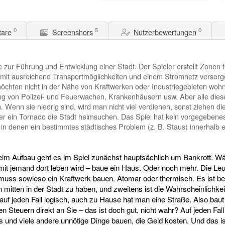
0
5
0
are
Screenshors
Nutzerbewertungen
ie zur Führung und Entwicklung einer Stadt. Der Spieler erstellt Zone
 mit ausreichend Transportmöglichkeiten und einem Stromnetz versorgen
hten nicht in der Nähe von Kraftwerken oder Industriegebieten wohne
ng von Polizei- und Feuerwachen, Krankenhäusern usw. Aber alle diese 
 Wenn sie niedrig sind, wird man nicht viel verdienen, sonst ziehen di
r ein Tornado die Stadt heimsuchen. Das Spiel hat kein vorgegebenes
in denen ein bestimmtes städtisches Problem (z. B. Staus) innerhalb e
 beim Aufbau geht es im Spiel zunächst hauptsächlich um Bankrott. Wä
amit jemand dort leben wird – baue ein Haus. Oder noch mehr. Die 
ss sowieso ein Kraftwerk bauen. Atomar oder thermisch. Es ist bes
mitten in der Stadt zu haben, und zweitens ist die Wahrscheinlichkeit,
 auf jeden Fall logisch, auch zu Hause hat man eine Straße. Also baut
en Steuern direkt an Sie – das ist doch gut, nicht wahr? Auf jeden F
s und viele andere unnötige Dinge bauen, die Geld kosten. Und das ist