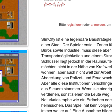
Bitte
registrieren
oder
anmelden
, um 
SimCity ist eine legendäre Baustrategi
einer Stadt. Der Spieler erstellt Zonen
Büros sowie Industrie, muss diese aber
Transportmöglichkeiten und einem Stro
Schlüssel liegt jedoch in der Raumauft
möchten nicht in der Nähe von Kraftwer
wohnen, aber auch nicht weit zur Arbeit 
Abdeckung von Polizei- und Feuerwac
Aber alle diese Institutionen verschlinge
aus Steuern stammen. Wenn sie niedrig s
verdienen, sonst ziehen die Leute weg. 
Naturkatastrophe wie ein Erdbeben oder
heimsuchen. Das Spiel hat kein vorgeg
immer weiter auf. Eine Ausnahme bilden