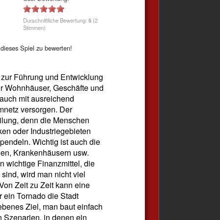
Durschnittliche Bewertung:
5
(2
Stimmen)
dieses Spiel zu bewerten!
e zur Führung und Entwicklung
 für Wohnhäuser, Geschäfte und
 auch mit ausreichend
mnetz versorgen. Der
eilung, denn die Menschen
ken oder Industriegebieten
pendeln. Wichtig ist auch die
hen, Krankenhäusern usw.
n wichtige Finanzmittel, die
ind, wird man nicht viel
Von Zeit zu Zeit kann eine
 ein Tornado die Stadt
ebenes Ziel, man baut einfach
 Szenarien, in denen ein