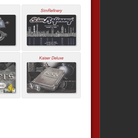
SimRefinery
Kaiser Deluxe