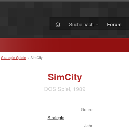
Suche nach
Forum
»
Strategie Spiele
»
SimCity
SimCity
DOS Spiel, 1989
Genre:
Strategie
Jahr: