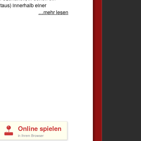
taus) innerhalb einer
…mehr lesen
Online spielen
in Ihrem Browser