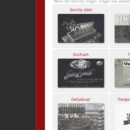
Wenn Sie SimCity mögen, mögen Sie vielleic
SimCity 2000
SimEarth
T
Gettysburg!
Transpo