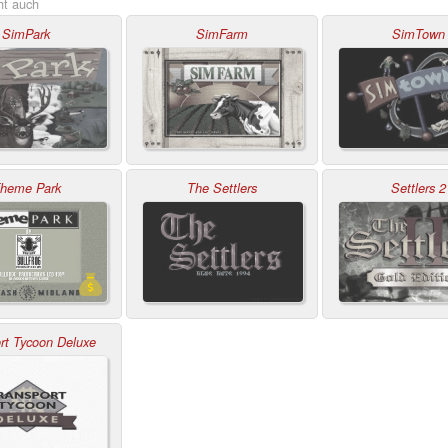
ht auch
SimPark
SimFarm
SimTown
heme Park
The Settlers
Settlers 2
rt Tycoon Deluxe