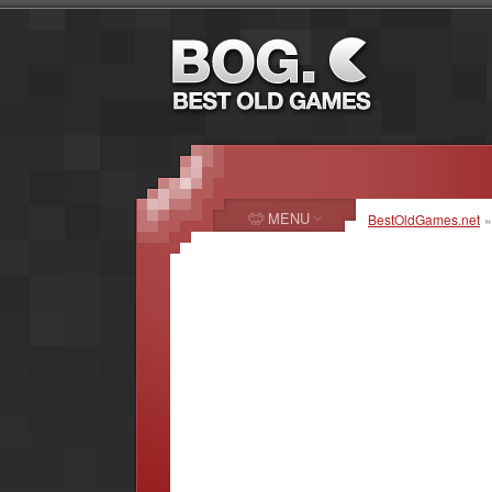
MENU
BestOldGames.net