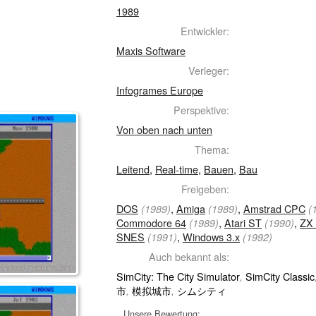
1989
Entwickler:
Maxis Software
Verleger:
Infogrames Europe
Perspektive:
Von oben nach unten
Thema:
Leitend
,
Real-time
,
Bauen
,
Bau
Freigeben:
DOS
,
Amiga
,
Amstrad CPC
(1989)
(1989)
(
Commodore 64
,
Atari ST
,
ZX
(1989)
(1990)
SNES
,
Windows 3.x
(1991)
(1992)
Auch bekannt als:
SimCity: The City Simulator
SimCity Classic
,
市
模拟城市
シムシティ
,
,
Unsere Bewertung: