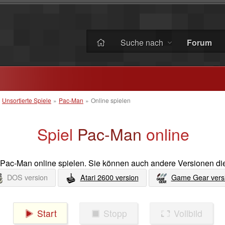
Suche nach
Forum
»
Unsortierte Spiele
»
Pac-Man
»
Online spielen
Spiel
Pac-Man
online
Pac-Man online spielen. Sie können auch andere Versionen die
DOS version
Atari 2600 version
Game Gear vers
Start
Stopp
Vollbild