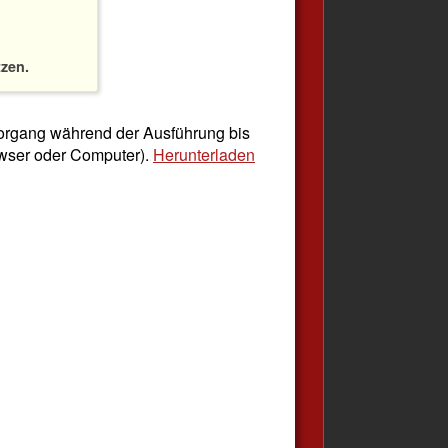
tzen.
Vorgang während der Ausführung bis
owser oder Computer).
Herunterladen