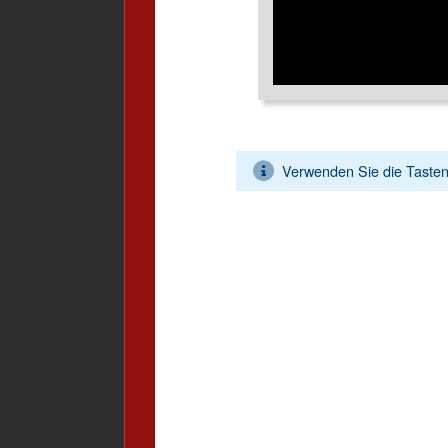
Verwenden Sie die Taste