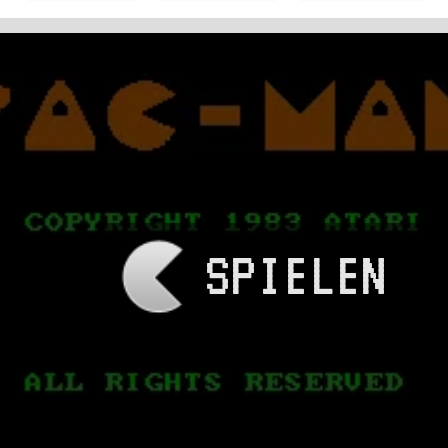
SPIELEN