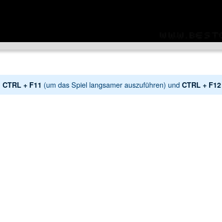
n
(um das Spiel langsamer auszuführen) und
CTRL + F11
CTRL + F12