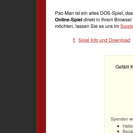
Pac-Man ist ein altes DOS-Spiel, da
Online-Spiel
direkt in Ihrem Browser
möchten, lassen Sie es uns im
Spiel
Spiel Info und Download
Gefällt 
Spenden we
Halte
Bezah