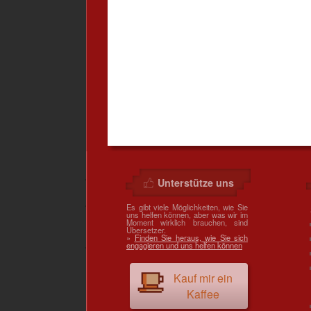
Unterstütze uns
Es gibt viele Möglichkeiten, wie Sie
uns helfen können, aber was wir im
Moment wirklich brauchen, sind
Übersetzer.
»
Finden Sie heraus, wie Sie sich
engagieren und uns helfen können
Kauf mir ein
Kaffee