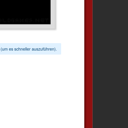
(um es schneller auszuführen).