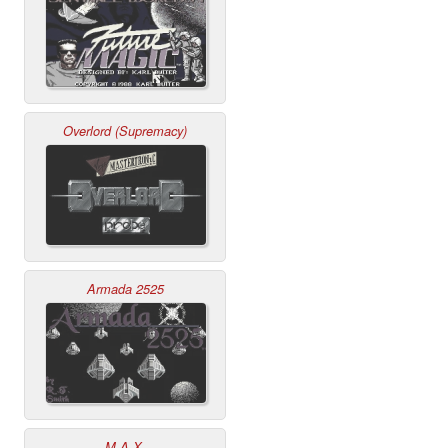
Overlord (Supremacy)
Armada 2525
M.A.X.