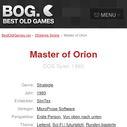
MENU
BestOldGames.net
»
Strategie Spiele
»
Master of Orion
Master of Orion
DOS Spiel, 1993
Genre:
Strategie
Jahr:
1993
Entwickler:
SimTex
Verleger:
MicroProse Software
Perspektive:
Erste Person
,
Von oben nach unten
Thema:
Leitend
,
Sci-Fi / futuristich
,
Runden-basierte