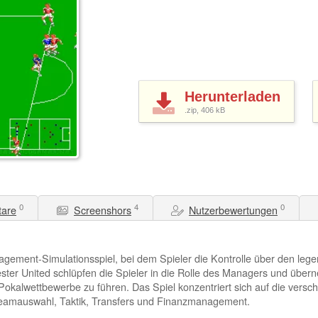
Herunterladen
.zip, 406
kB
0
4
0
are
Screenshors
Nutzerbewertungen
agement-Simulationsspiel, bei dem Spieler die Kontrolle über den leg
er United schlüpfen die Spieler in die Rolle des Managers und über
Pokalwettbewerbe zu führen. Das Spiel konzentriert sich auf die vers
Teamauswahl, Taktik, Transfers und Finanzmanagement.