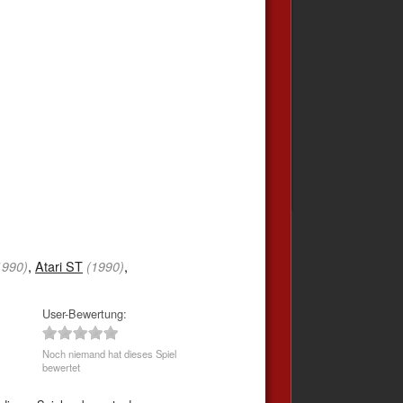
,
Atari ST
,
1990)
(1990)
)
User-Bewertung:
Noch niemand hat dieses Spiel
bewertet