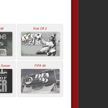
 96
Kick Off 2
 Soccer
FIFA 99