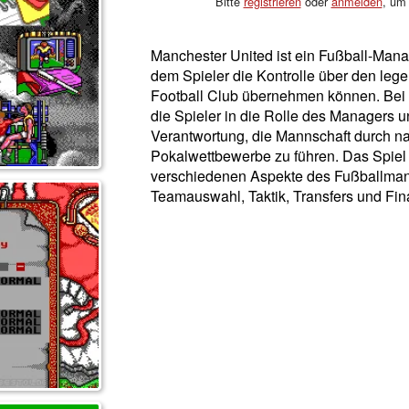
Bitte
registrieren
oder
anmelden
, um 
Manchester United ist ein Fußball-Mana
dem Spieler die Kontrolle über den le
Football Club übernehmen können. Bei
die Spieler in die Rolle des Managers
Verantwortung, die Mannschaft durch na
Pokalwettbewerbe zu führen. Das Spiel k
verschiedenen Aspekte des Fußballman
Teamauswahl, Taktik, Transfers und F