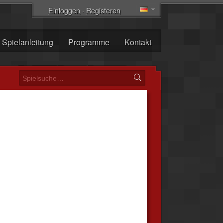
Einloggen
·
Registeren
Spielanleitung
Programme
Kontakt