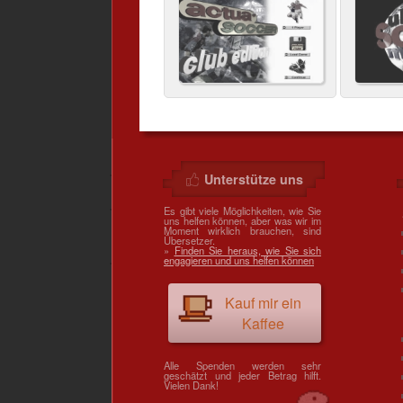
Unterstütze uns
Es gibt viele Möglichkeiten, wie Sie
uns helfen können, aber was wir im
Moment wirklich brauchen, sind
Übersetzer.
»
Finden Sie heraus, wie Sie sich
engagieren und uns helfen können
Kauf mir ein
Kaffee
Alle Spenden werden sehr
geschätzt und jeder Betrag hilft.
Vielen Dank!