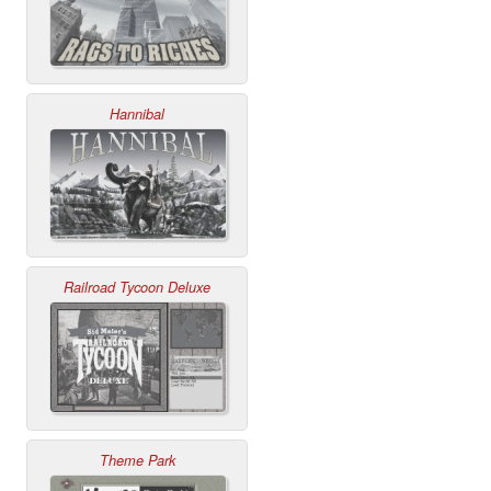
Hannibal
Railroad Tycoon Deluxe
Theme Park