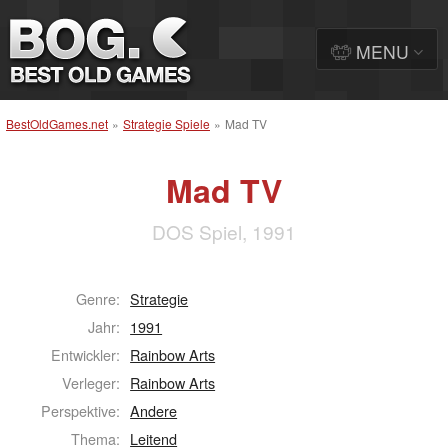
MENU
BestOldGames.net
»
Strategie Spiele
»
Mad TV
Mad TV
DOS Spiel, 1991
Genre:
Strategie
Jahr:
1991
Entwickler:
Rainbow Arts
Verleger:
Rainbow Arts
Perspektive:
Andere
Thema:
Leitend