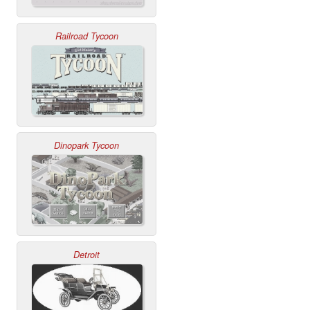
Railroad Tycoon
Dinopark Tycoon
Detroit