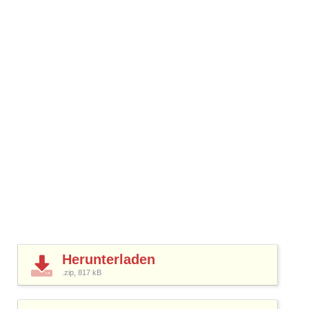
Herunterladen
.zip, 817
kB