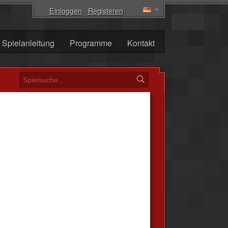
Einloggen
·
Registeren
Spielanleitung
Programme
Kontakt