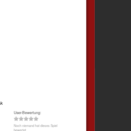
ak
User-Bewertung:
Noch niemand hat dieses Spiel
bewertet