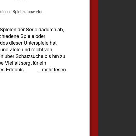
dieses Spiel zu bewerten!
 Spielen der Serie dadurch ab,
schiedene Spiele oder
edes dieser Unterspiele hat
und Ziele und reicht von
en über Schatzsuche bis hin zu
ielfalt sorgt für ein
s Erlebnis.
…mehr lesen