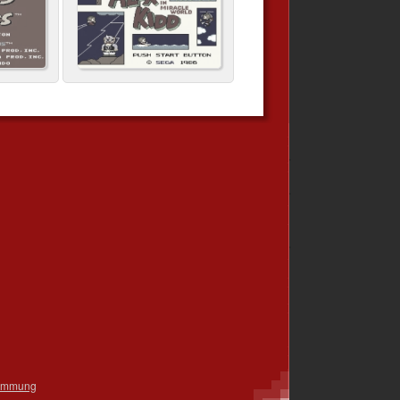
timmung