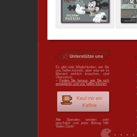
Unterstütze uns
Es gibt viele Möglichkeiten, wie Sie
uns helfen können, aber was wir im
Moment wirklich brauchen, sind
Übersetzer.
»
Finden Sie heraus, wie Sie sich
engagieren und uns helfen können
Kauf mir ein
Kaffee
Alle Spenden werden sehr
geschätzt und jeder Betrag hilft.
Vielen Dank!