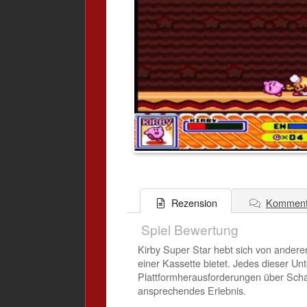
Komment
Rezension
Spiel Bewertung
Kirby Super Star hebt sich von anderen
einer Kassette bietet. Jedes dieser Un
Plattformherausforderungen über Schat
ansprechendes Erlebnis.