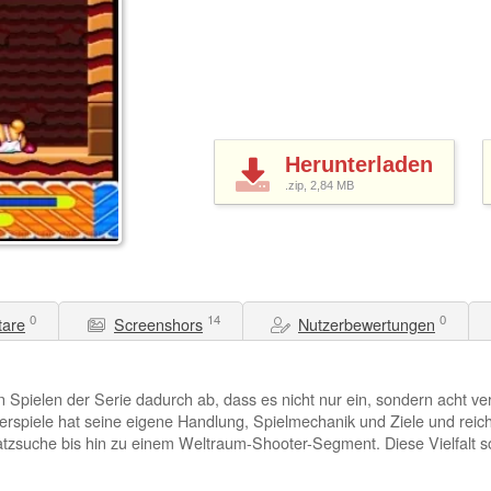
Herunterladen
.zip, 2,84
MB
0
14
0
are
Screenshors
Nutzerbewertungen
 Spielen der Serie dadurch ab, dass es nicht nur ein, sondern acht ve
terspiele hat seine eigene Handlung, Spielmechanik und Ziele und reicht
zsuche bis hin zu einem Weltraum-Shooter-Segment. Diese Vielfalt so