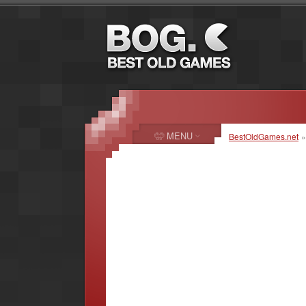
MENU
BestOldGames.net