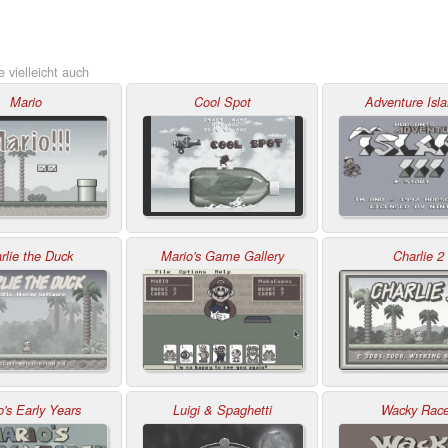
vielleicht auch
Mario
Cool Spot
Adventure Isla
rlie the Duck
Mario's Game Gallery
Charlie 2
o's Early Years
Luigi & Spaghetti
Wacky Rac