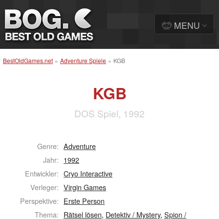
MENU
BestOldGames.net
»
Adventure Spiele
»
KGB
KGB
DOS Spiel, 1992
Genre:
Adventure
Jahr:
1992
Entwickler:
Cryo Interactive
Verleger:
Virgin Games
Perspektive:
Erste Person
Thema:
Rätsel lösen
,
Detektiv / Mystery
,
Spion /