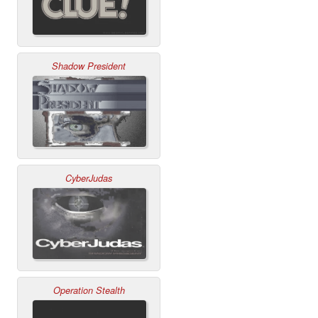
Shadow President
CyberJudas
Operation Stealth