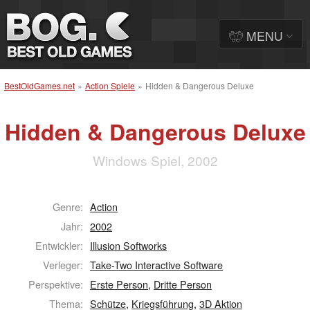
MENU
BestOldGames.net
»
Action Spiele
»
Hidden & Dangerous Deluxe
Hidden & Dangerous Deluxe
Windows Spiel, 2002
Genre:
Action
Jahr:
2002
Entwickler:
Illusion Softworks
Verleger:
Take-Two Interactive Software
Perspektive:
Erste Person
,
Dritte Person
Thema:
Schütze
,
Kriegsführung
,
3D Aktion