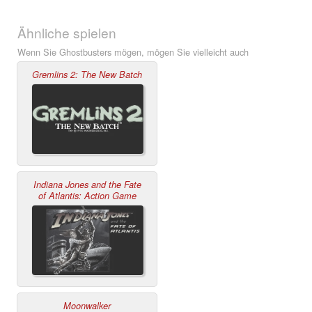
Ähnliche spielen
Wenn Sie Ghostbusters mögen, mögen Sie vielleicht auch
Gremlins 2: The New Batch
Indiana Jones and the Fate
of Atlantis: Action Game
Moonwalker