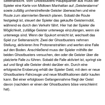
Seitenansicht. Vom Ghostbusters-Hauptquartier aus muss der
Spieler eine Karte von Midtown Manhattan auf „Geisteralarme“
sowie zufällig umherstreifende Geister überwachen und eine
Route zum alarmierten Bereich planen. Sobald die Route
festgelegt ist, steuert der Spieler das gekaufte Geistermobil,
während es durch den Verkehr fährt. Hier hat der Spieler die
Möglichkeit, zufällige Geister unterwegs einzufangen, wenn sie
unterwegs sind. Wenn der Spukort erreicht ist, wechselt das
Spiel zur Seitenansicht. Zwei der Ghostbusters nehmen
Stellung, aktivieren ihre Protonenstrahlen und werfen eine Falle
auf den Boden. Anschließend muss der Spieler mithilfe der
beiden Ghostbusters versuchen, den oder die Geister über die
platzierte Falle zu führen. Sobald die Falle aktiviert ist, springt sie
auf und fängt alle Geister direkt darüber ein. Durch eine
erfolgreiche Eroberung erhält der Spieler Geld, mit dem er neue
Ghostbusters-Fahrzeuge und neue Modifikationen dafür kaufen
kann. Bei einer erfolglosen Gefangennahme fliegt der Geist
davon (nachdem er einen der Ghostbusters böse verschleimt
hat).