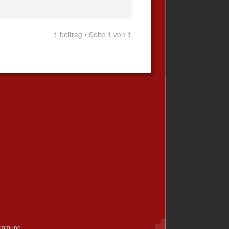
1 beitrag • Seite 1 von 1
timmung