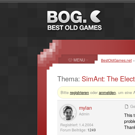
MENU
BestOldGames.net
Thema:
SimAnt: The Elect
Bitte
registrieren
oder
anmelden
, um eine 
Ge
mylan
Admin
This 
probl
Registriert: 1.4.2004
Thank
Forum Beiträge:
1249