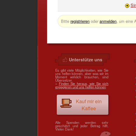
Si
Bitte
registrieren
oder
anmelden
, um eine 
Unterstütze uns
Es gibt viele Möglichkeiten, wie Sie
uns helfen können, aber was wir im
Moment wirklich brauchen, sind
Übersetzer.
»
Finden Sie heraus, wie Sie sich
engagieren und uns helfen können
Kauf mir ein
Kaffee
Alle Spenden werden sehr
geschätzt und jeder Betrag hilft.
Vielen Dank!