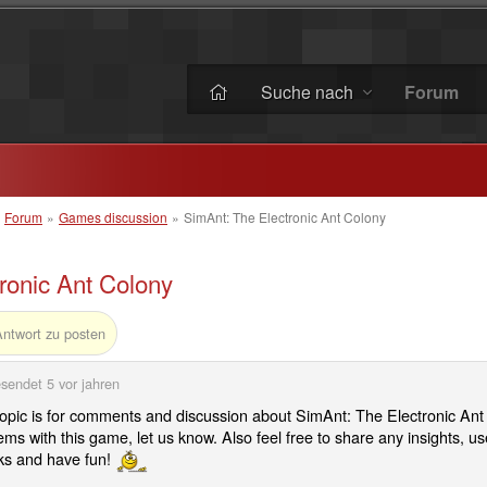
Suche nach
Forum
»
Forum
»
Games discussion
»
SimAnt: The Electronic Ant Colony
ronic Ant Colony
Antwort zu posten
sendet
5 vor jahren
topic is for comments and discussion about SimAnt: The Electronic Ant 
ems with this game, let us know. Also feel free to share any insights, use
s and have fun!