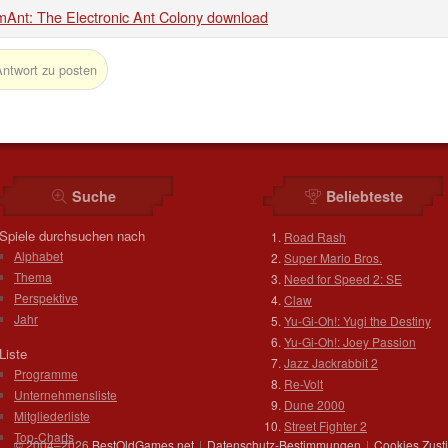
mAnt: The Electronic Ant Colony download
Antwort zu posten
Suche
Beliebteste
Spiele durchsuchen nach
Road Rash
Alphabet
Super Mario Bros.
Thema
Need for Speed 2: SE
Perspektive
Claw
Jahr
Yu-Gi-Oh!: Yugi the Destiny
Yu-Gi-Oh!: Joey Passion
Liste
Jazz Jackrabbit 2
Programme
Re-Volt
Unternehmensliste
Dune 2000
Mitgliederliste
Street Fighter 2
Top-Charts
© 2004–2026
BestOldGames.net
|
Datenschutz-Bestimmungen
|
Cookies Zus