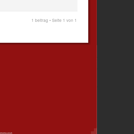
1 beitrag • Seite 1 von 1
timmung