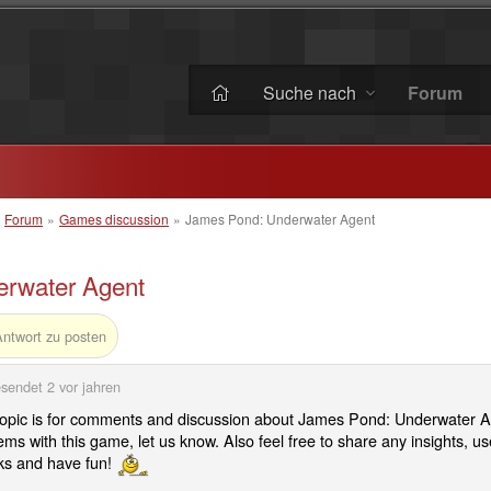
Suche nach
Forum
»
Forum
»
Games discussion
»
James Pond: Underwater Agent
rwater Agent
Antwort zu posten
sendet
2 vor jahren
topic is for comments and discussion about James Pond: Underwater Ag
ems with this game, let us know. Also feel free to share any insights, use
s and have fun!