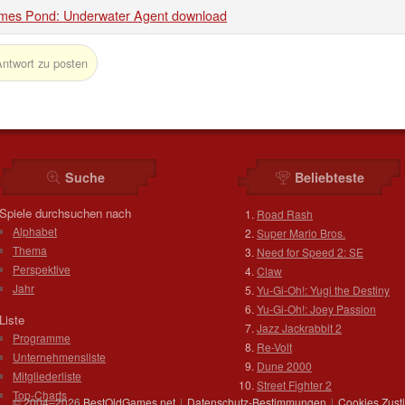
mes Pond: Underwater Agent download
Antwort zu posten
Suche
Beliebteste
Spiele durchsuchen nach
Road Rash
Alphabet
Super Mario Bros.
Thema
Need for Speed 2: SE
Perspektive
Claw
Jahr
Yu-Gi-Oh!: Yugi the Destiny
Yu-Gi-Oh!: Joey Passion
Liste
Jazz Jackrabbit 2
Programme
Re-Volt
Unternehmensliste
Dune 2000
Mitgliederliste
Street Fighter 2
Top-Charts
© 2004–2026
BestOldGames.net
|
Datenschutz-Bestimmungen
|
Cookies Zus