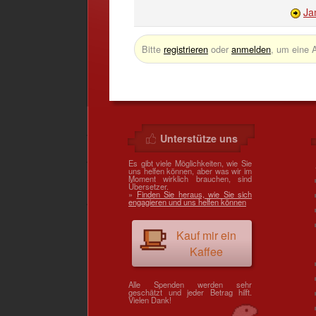
Ja
Bitte
registrieren
oder
anmelden
, um eine 
Unterstütze uns
Es gibt viele Möglichkeiten, wie Sie
uns helfen können, aber was wir im
Moment wirklich brauchen, sind
Übersetzer.
»
Finden Sie heraus, wie Sie sich
engagieren und uns helfen können
Kauf mir ein
Kaffee
Alle Spenden werden sehr
geschätzt und jeder Betrag hilft.
Vielen Dank!