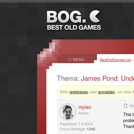
MENU
BestOldGames.net
Thema:
James Pond: Unde
Bitte
registrieren
oder
anmelden
, um eine 
Ge
mylan
Admin
This 
probl
Registriert: 1.4.2004
Thank
Forum Beiträge:
1249