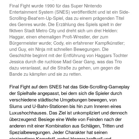
Final Fight wurde 1990 für das Super Nintendo
Entertainment System (SNES) veröffentlicht und ist ein Side-
Scrolling-Beat'em-Up-Spiel, das zu einem prägenden Titel
des Genres wurde. Die Erzählung des Spiels spielt in der
fiktiven Stadt Metro City und dreht sich um drei Helden:
Haggar, einen ehemaligen Profi-Wrestler, der zum
Bürgermeister wurde; Cody, ein erfahrener Kampfkünstler;
und Guy, ein Ninja mit schnellen Bewegungen. Die
Geschichte beginnt mit der Entführung von Haggars Tochter
Jessica durch die ruchlose Mad Gear Gang, was das Trio
dazu veranlasst, auf die Straße zu gehen, um gegen die
Bande zu kämpfen und sie zu retten.
Final Fight auf dem SNES hat das Side-Scrolling-Gameplay
der Spielhalle angepasst, bei dem sich die Spieler durch
verschiedene städtische Umgebungen bewegen, von
Slums und U-Bahn-Stationen bis hin zum Inneren eines
Luxushochhauses. Das Ziel ist unkompliziert und dennoch
überzeugend: Besiege eine Welle von Feinden nach der
anderen mit einer Kombination aus Schlägen, Tritten und
Spezialbewegungen. Jeder Charakter hat seinen
einzigartigen Kampfstil, wobei Haggar kraftvoll und