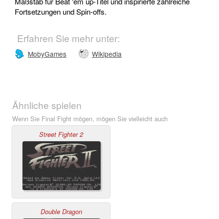
Maßstab für Beat 'em up-Titel und inspirierte zahlreiche
Fortsetzungen und Spin-offs.
Erfahren Sie mehr unter:
MobyGames
Wikipedia
Ähnliche spielen
Wenn Sie Final Fight mögen, mögen Sie vielleicht auch
Street Fighter 2
Double Dragon