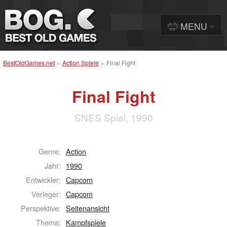
MENU
BestOldGames.net
»
Action Spiele
»
Final Fight
Final Fight
SNES Spiel, 1990
Genre:
Action
Jahr:
1990
Entwickler:
Capcom
Verleger:
Capcom
Perspektive:
Seitenansicht
Thema:
Kampfspiele