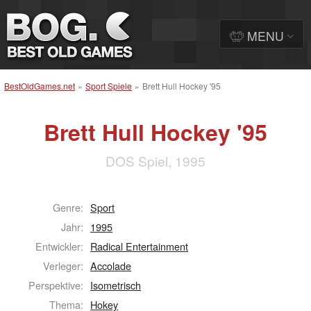
MENU
BestOldGames.net
»
Sport Spiele
»
Brett Hull Hockey '95
Brett Hull Hockey '95
DOS Spiel, 1995
Genre:
Sport
Jahr:
1995
Entwickler:
Radical Entertainment
Verleger:
Accolade
Perspektive:
Isometrisch
Thema:
Hokey