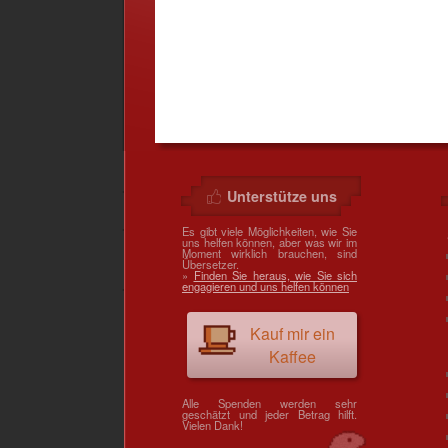
Unterstütze uns
Es gibt viele Möglichkeiten, wie Sie
uns helfen können, aber was wir im
Moment wirklich brauchen, sind
Übersetzer.
»
Finden Sie heraus, wie Sie sich
engagieren und uns helfen können
Kauf mir ein
Kaffee
Alle Spenden werden sehr
geschätzt und jeder Betrag hilft.
Vielen Dank!