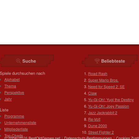
Suche
Beliebteste
Spiele durchsuchen nach
Road Rash
Alphabet
Super Mario Bros.
Thema
Need for Speed 2: SE
Perspektive
Claw
Jahr
Yu-Gi-Oh!: Yugi the Destiny
Yu-Gi-Oh!: Joey Passion
Liste
Jazz Jackrabbit 2
Programme
Re-Volt
Unternehmensliste
Dune 2000
Mitgliederliste
Street Fighter 2
Top-Charts
© 2004–2026
BestOldGames.net
|
Datenschutz-Bestimmungen
|
Cookies Zus