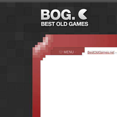
MENU
BestOldGames.net