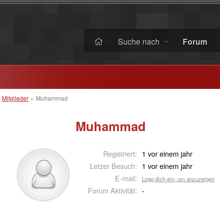
Suche nach
Forum
»
Mitglieder
»
Muhammad
Muhammad
Registriert:
1 vor einem jahr
Letzer Besuch:
1 vor einem jahr
E-mail:
Logg dich ein, um anzuzeigen
Forum Aktivität:
-