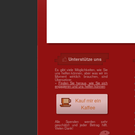
Unterstütze uns
Es gibt viele Möglichkeiten, wie Sie
uns helfen können, aber was wir im
Moment wirklich brauchen, sind
Übersetzer.
»
Finden Sie heraus, wie Sie sich
engagieren und uns helfen können
Kauf mir ein
Kaffee
Alle Spenden werden sehr
geschätzt und jeder Betrag hilft.
Vielen Dank!