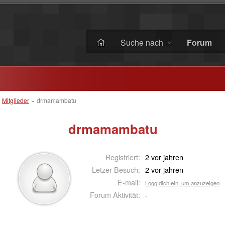
Suche nach
Forum
»
Mitglieder
»
drmamambatu
drmamambatu
Registriert:
2 vor jahren
Letzer Besuch:
2 vor jahren
E-mail:
Logg dich ein, um anzuzeigen
Forum Aktivität:
-