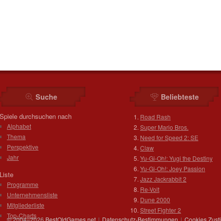
Suche
Beliebteste
Spiele durchsuchen nach
Road Rash
Alphabet
Super Mario Bros.
Thema
Need for Speed 2: SE
Perspektive
Claw
Jahr
Yu-Gi-Oh!: Yugi the Destiny
Yu-Gi-Oh!: Joey Passion
Liste
Jazz Jackrabbit 2
Programme
Re-Volt
Unternehmensliste
Dune 2000
Mitgliederliste
Street Fighter 2
Top-Charts
© 2004–2026
BestOldGames.net
|
Datenschutz-Bestimmungen
|
Cookies Zus