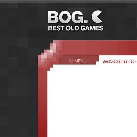
MENU
BestOldGames.net