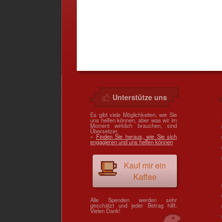
Unterstütze uns
Es gibt viele Möglichkeiten, wie Sie
uns helfen können, aber was wir im
Moment wirklich brauchen, sind
Übersetzer.
»
Finden Sie heraus, wie Sie sich
engagieren und uns helfen können
Kauf mir ein
Kaffee
Alle Spenden werden sehr
geschätzt und jeder Betrag hilft.
Vielen Dank!