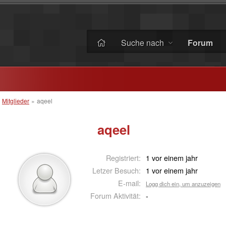
Suche nach
Forum
»
Mitglieder
»
aqeel
aqeel
Registriert:
1 vor einem jahr
Letzer Besuch:
1 vor einem jahr
E-mail:
Logg dich ein, um anzuzeigen
Forum Aktivität:
-