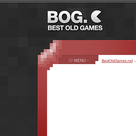
MENU
BestOldGames.net