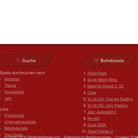
Suche
Beliebteste
Spiele durchsuchen nach
Road Rash
Alphabet
Super Mario Bros.
Thema
Need for Speed 2: SE
Perspektive
Claw
Jahr
Yu-Gi-Oh!: Yugi the Destiny
Yu-Gi-Oh!: Joey Passion
Liste
Jazz Jackrabbit 2
Programme
Re-Volt
Unternehmensliste
Dune 2000
Mitgliederliste
Street Fighter 2
Top-Charts
© 2004–2026
BestOldGames.net
|
Datenschutz-Bestimmungen
|
Cookies Zus