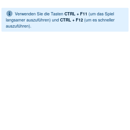
Verwenden Sie die Tasten
(um das Spiel
CTRL + F11
langsamer auszuführen) und
(um es schneller
CTRL + F12
auszuführen).