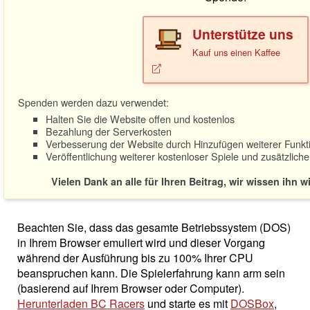
Unterstütze uns
Kauf uns einen Kaffee
Spenden werden dazu verwendet:
Halten Sie die Website offen und kostenlos
Bezahlung der Serverkosten
Verbesserung der Website durch Hinzufügen weiterer Funkt
Veröffentlichung weiterer kostenloser Spiele und zusätzliche
Vielen Dank an alle für Ihren Beitrag, wir wissen ihn w
Beachten Sie, dass das gesamte Betriebssystem (DOS)
in Ihrem Browser emuliert wird und dieser Vorgang
während der Ausführung bis zu 100% Ihrer CPU
beanspruchen kann. Die Spielerfahrung kann arm sein
(basierend auf Ihrem Browser oder Computer).
Herunterladen BC Racers
und starte es mit
DOSBox
,