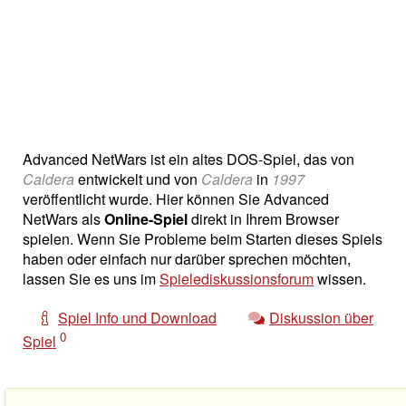
Advanced NetWars ist ein altes DOS-Spiel, das von
Caldera
entwickelt und von
Caldera
in
1997
veröffentlicht wurde. Hier können Sie Advanced
NetWars als
Online-Spiel
direkt in Ihrem Browser
spielen. Wenn Sie Probleme beim Starten dieses Spiels
haben oder einfach nur darüber sprechen möchten,
lassen Sie es uns im
Spielediskussionsforum
wissen.
Spiel Info und Download
Diskussion über
0
Spiel