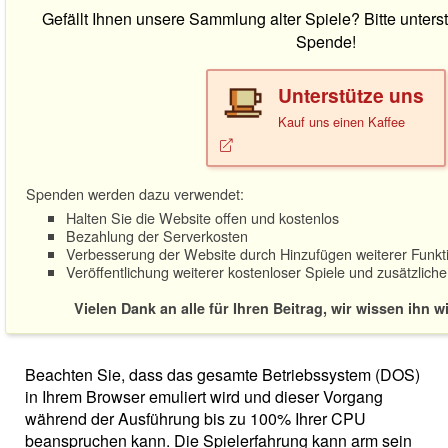
Gefällt Ihnen unsere Sammlung alter Spiele? Bitte unterst
Spende!
Unterstütze uns
Kauf uns einen Kaffee
Spenden werden dazu verwendet:
Halten Sie die Website offen und kostenlos
Bezahlung der Serverkosten
Verbesserung der Website durch Hinzufügen weiterer Funkt
Veröffentlichung weiterer kostenloser Spiele und zusätzliche
Vielen Dank an alle für Ihren Beitrag, wir wissen ihn w
Beachten Sie, dass das gesamte Betriebssystem (DOS)
in Ihrem Browser emuliert wird und dieser Vorgang
während der Ausführung bis zu 100% Ihrer CPU
beanspruchen kann. Die Spielerfahrung kann arm sein